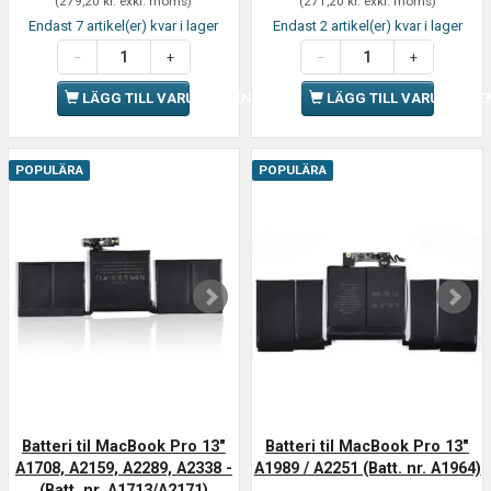
(
279,20 kr.
exkl. moms
)
(
271,20 kr.
exkl. moms
)
Endast 7 artikel(er) kvar i lager
Endast 2 artikel(er) kvar i lager
LÄGG TILL VARUKORGEN
LÄGG TILL VARUKORGE
POPULÄRA
POPULÄRA
Batteri til MacBook Pro 13"
Batteri til MacBook Pro 13"
A1708, A2159, A2289, A2338 -
A1989 / A2251 (Batt. nr. A1964)
(Batt. nr. A1713/A2171)