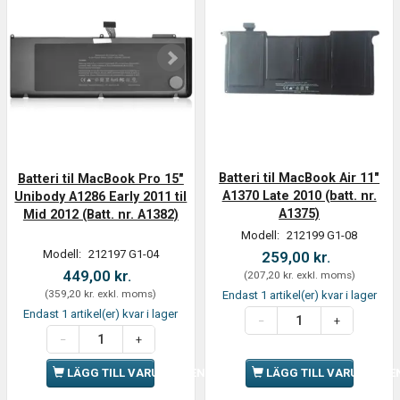
Batteri til MacBook Air 11"
Batteri til MacBook Pro 15"
A1370 Late 2010 (batt. nr.
Unibody A1286 Early 2011 til
A1375)
Mid 2012 (Batt. nr. A1382)
Modell:
212199 G1-08
Modell:
212197 G1-04
259,00 kr.
449,00 kr.
(
207,20 kr.
exkl. moms
)
(
359,20 kr.
exkl. moms
)
Endast 1 artikel(er) kvar i lager
Endast 1 artikel(er) kvar i lager
LÄGG TILL VARUKORGEN
LÄGG TILL VARUKORGE