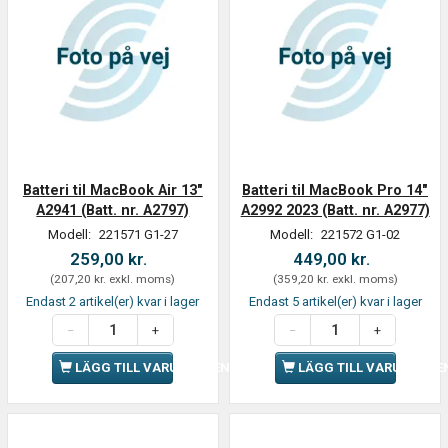
Batteri til MacBook Air 13"
Batteri til MacBook Pro 14"
A2941 (Batt. nr. A2797)
A2992 2023 (Batt. nr. A2977)
Modell:
221571 G1-27
Modell:
221572 G1-02
259,00 kr.
449,00 kr.
(
207,20 kr.
exkl. moms
)
(
359,20 kr.
exkl. moms
)
Endast 2 artikel(er) kvar i lager
Endast 5 artikel(er) kvar i lager
LÄGG TILL VARUKORGEN
LÄGG TILL VARUKORGE