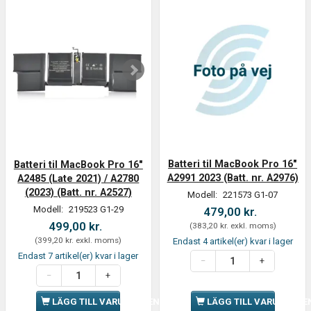
Batteri til MacBook Pro 16"
Batteri til MacBook Pro 16"
A2991 2023 (Batt. nr. A2976)
A2485 (Late 2021) / A2780
(2023) (Batt. nr. A2527)
Modell:
221573 G1-07
Modell:
219523 G1-29
479,00 kr.
499,00 kr.
(
383,20 kr.
exkl. moms
)
(
399,20 kr.
exkl. moms
)
Endast 4 artikel(er) kvar i lager
Endast 7 artikel(er) kvar i lager
LÄGG TILL VARUKORGEN
LÄGG TILL VARUKORGE