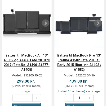
Batteri til MacBook Air 13"
Batteri til MacBook Pro 13"
A1369 og A1466 Late 2010 til
Retina A1502 Late 2013 til
2017 (Batt.No. A1496-A1377-
Early 2015 (Batt. nr. A1493 /
A1405)
A1582)
Modell:
212200 J0-02
Modell:
212202 G1-16
299,00 kr.
439,00 kr.
(
239,20 kr.
exkl. moms
)
(
351,20 kr.
exkl. moms
)
i lager
Endast 13 artikel(er) kvar i lager