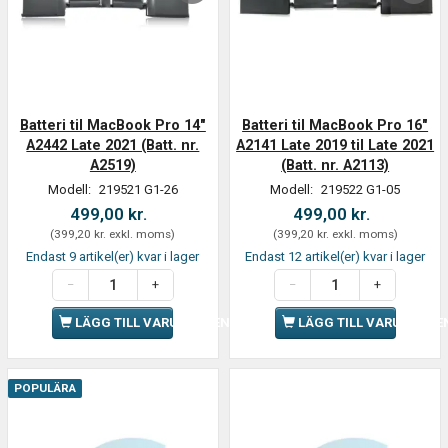
Batteri til MacBook Pro 14"
Batteri til MacBook Pro 16"
A2442 Late 2021 (Batt. nr.
A2141 Late 2019 til Late 2021
A2519)
(Batt. nr. A2113)
Modell:
219521 G1-26
Modell:
219522 G1-05
499,00 kr.
499,00 kr.
(
399,20 kr.
exkl. moms
)
(
399,20 kr.
exkl. moms
)
Endast 9 artikel(er) kvar i lager
Endast 12 artikel(er) kvar i lager
LÄGG TILL VARUKORGEN
LÄGG TILL VARUKORGE
POPULÄRA