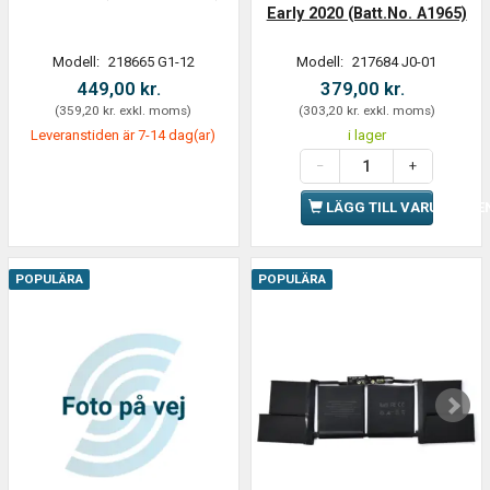
Early 2020 (Batt.No. A1965)
Modell:
218665 G1-12
Modell:
217684 J0-01
449,00 kr.
379,00 kr.
(
359,20 kr.
exkl. moms
)
(
303,20 kr.
exkl. moms
)
Leveranstiden är 7-14 dag(ar)
i lager
LÄGG TILL VARUKORGE
POPULÄRA
POPULÄRA