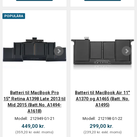
POPULÄRA
Batteri til MacBook Pro
Batteri til MacBook Air 11"
15" Retina A1398 Late 2013 til
A1370 og A1465 (Batt. No.
Mid 2015 (Batt.No. A1494-
A1495)
A1618)
Modell:
212949 G1-21
Modell:
212198 G1-22
449,00 kr.
299,00 kr.
(
359,20 kr.
exkl. moms
)
(
239,20 kr.
exkl. moms
)