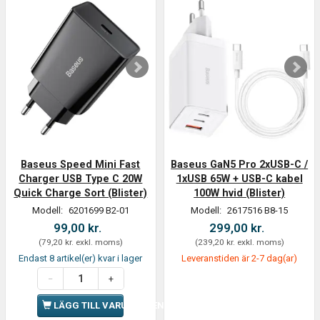
Baseus Speed Mini Fast
Baseus GaN5 Pro 2xUSB-C /
Charger USB Type C 20W
1xUSB 65W + USB-C kabel
Quick Charge Sort (Blister)
100W hvid (Blister)
Modell:
6201699 B2-01
Modell:
2617516 B8-15
99,00 kr.
299,00 kr.
(
79,20 kr.
exkl. moms
)
(
239,20 kr.
exkl. moms
)
Endast 8 artikel(er) kvar i lager
Leveranstiden är 2-7 dag(ar)
LÄGG TILL VARUKORGEN