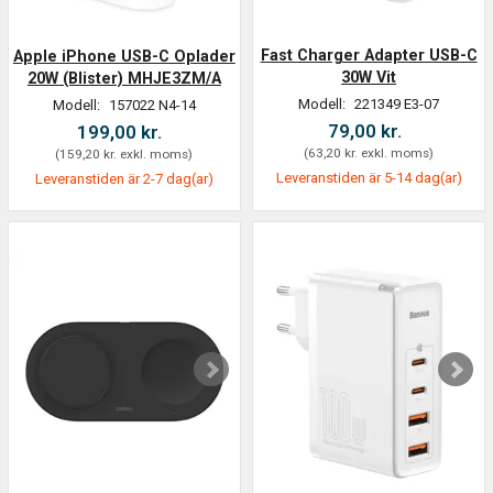
Fast Charger Adapter USB-C
Apple iPhone USB-C Oplader
30W Vit
20W (Blister) MHJE3ZM/A
Modell:
221349 E3-07
Modell:
157022 N4-14
79,00 kr.
199,00 kr.
(
63,20 kr.
exkl. moms
)
(
159,20 kr.
exkl. moms
)
Leveranstiden är 5-14 dag(ar)
Leveranstiden är 2-7 dag(ar)