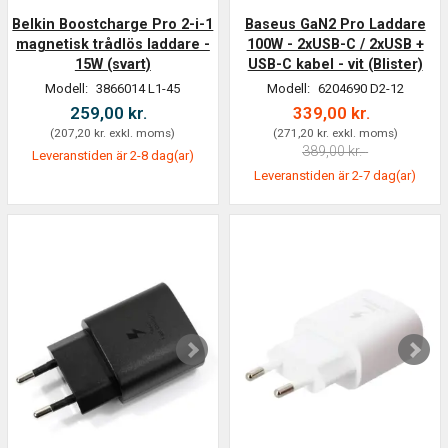
Belkin Boostcharge Pro 2-i-1
Baseus GaN2 Pro Laddare
magnetisk trådlös laddare -
100W - 2xUSB-C / 2xUSB +
15W (svart)
USB-C kabel - vit (Blister)
Modell:
3866014 L1-45
Modell:
6204690 D2-12
259,00 kr.
339,00 kr.
(
207,20 kr.
exkl. moms
)
(
271,20 kr.
exkl. moms
)
389,00 kr.
Leveranstiden är 2-8 dag(ar)
Leveranstiden är 2-7 dag(ar)