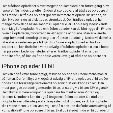
Den trådløse oplader er blevet meget populær siden den første gang blev
lanceret. Nu findes der efterhånden et stort udvalg af trådløse opladere til
din iPhone. En trådløs oplader gør det nemmere at oplade sin iPhone, da
den ikke behøves at tilsluttes et strømkabel. Den trådløse oplader har
mange forskellige navne såsom Qi oplader eller i Apple regi bedst kendt
som MagSafe oplader. Med en trådløs oplader kan du blot ligge din iPhone
oven på opladeren, hvorefter den vil begynde at oplade. Man er allerede
langt frem med teknologien bag den trådløse opladning. Derfor vil du heller
ikke skulle vente længere tid før din iPhone er opladt med en trådløs
oplader. Du kan finde hele vores udvalg af trådløse opladere til din iPhone
her på siden. Leder du i stedet efter en trådløs oplader til en anden
mobiltelefon, så kan du finde hele vores udvalg af trådløse opladere
her
.
iPhone oplader til bil
Det kan også være fordelagtigt, at kunne oplade sin iPhone mens man er
på farten. Derfor tilbyder vi også et udvalg af iPhone opladere til bilen. Der
findes flere forskellige versioner til opladning af din iPhone i bilen. Den
mest gængse opladningsmetode i bilen, er stadig via bilens 12V cigarstik.
Her tilbyder vi flere kompatible opladere fra mærker som Vipfan og
Baseus. Derudover kan du også bruge en trådløs oplader. De trådløse
bilopladere er ofte integreret i de nyeste mobilholdere, så du kan oplade
din iPhone mens GPS'en viser vej. Her på siden kan du finde vores udvalg af
kompatible iPhone opladere til bilen. Skal du i stedet finde en biloplader til