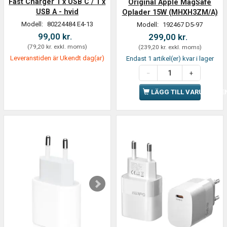
Fast Charger 1 x USB C / 1 x
Original Apple MagSafe
USB A - hvid
Oplader 15W (MHXH3ZM/A)
Modell:
80224484 E4-13
Modell:
192467 D5-97
99,00 kr.
299,00 kr.
(
79,20 kr.
exkl. moms
)
(
239,20 kr.
exkl. moms
)
Leveranstiden är Ukendt dag(ar)
Endast 1 artikel(er) kvar i lager
LÄGG TILL VARUKORGE