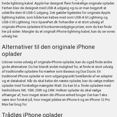
hvide lightning kabel. Apple har designet flere forskellige originale oplader.
Førhen blev de designet med USB-A udgang og nu er man begyndt at
udskifte dem til USB-C udgang. Det gælder ligeledes for originale Apple
lightning kabler, som både kan købes med som USB-A til Lightning og
USB-C til Lightning. Hos SparePart.dk forhandler vi et stort udvalg af
originale iPhone opladere til konkurrencedygtige priser, som du kan finde
her på siden. Mangler du et originalt iPhone lightning kabel, kan du se vores
udvalg
her
.
Alternativer til den originale iPhone
oplader
Udover vores udvalg af originale iPhone oplader, kan du også finde andre
gode alternativer. Du har blandt andet mulighed for, at finde et stort udvalg
af traditionelle opladere fra mærker som Baseus og Dux Ducis. En
traditionel iPhone oplader er som udgangspunkt bestående af en adapter
og et datakabel. Når du skal købe din næste oplader, kan du vælge mellem
oplader med forskellige mængder Watt. Du kan bl.a. finde opladere med
henholdsvis 5W, 10W, 20W og 24W. Hvilken oplader du skal vælge
afhænger af, hvor meget strøm din iPhone enhed bruger. Der kan f.eks.
være stor forskel på, hvor meget ydelse en iPhone 6 og en iPhone 12 Pro
Max har brug for.
Trådløs iPhone oplader