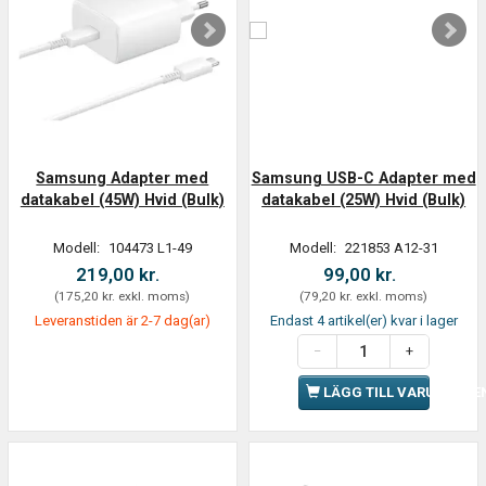
Samsung Adapter med
Samsung USB-C Adapter med
datakabel (45W) Hvid (Bulk)
datakabel (25W) Hvid (Bulk)
Modell:
104473 L1-49
Modell:
221853 A12-31
219,00 kr.
99,00 kr.
(
175,20 kr.
exkl. moms
)
(
79,20 kr.
exkl. moms
)
Leveranstiden är 2-7 dag(ar)
Endast 4 artikel(er) kvar i lager
LÄGG TILL VARUKORGE