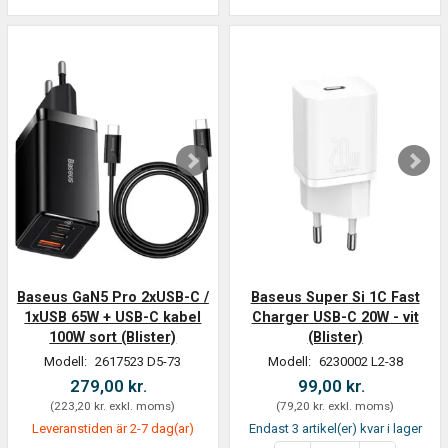
Baseus GaN5 Pro 2xUSB-C /
Baseus Super Si 1C Fast
1xUSB 65W + USB-C kabel
Charger USB-C 20W - vit
100W sort (Blister)
(Blister)
Modell:
2617523 D5-73
Modell:
6230002 L2-38
279,00 kr.
99,00 kr.
(
223,20 kr.
exkl. moms
)
(
79,20 kr.
exkl. moms
)
Leveranstiden är 2-7 dag(ar)
Endast 3 artikel(er) kvar i lager