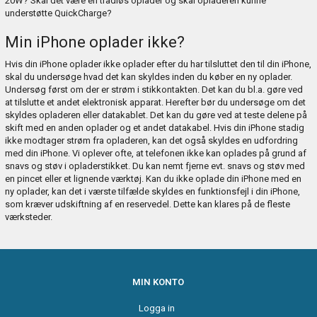
20W? Skal det være en trådløs oplader og skal opladeren kunne
understøtte QuickCharge?
Min iPhone oplader ikke?
Hvis din iPhone oplader ikke oplader efter du har tilsluttet den til din iPhone,
skal du undersøge hvad det kan skyldes inden du køber en ny oplader.
Undersøg først om der er strøm i stikkontakten. Det kan du bl.a. gøre ved
at tilslutte et andet elektronisk apparat. Herefter bør du undersøge om det
skyldes opladeren eller datakablet. Det kan du gøre ved at teste delene på
skift med en anden oplader og et andet datakabel. Hvis din iPhone stadig
ikke modtager strøm fra opladeren, kan det også skyldes en udfordring
med din iPhone. Vi oplever ofte, at telefonen ikke kan oplades på grund af
snavs og støv i opladerstikket. Du kan nemt fjerne evt. snavs og støv med
en pincet eller et lignende værktøj. Kan du ikke oplade din iPhone med en
ny oplader, kan det i værste tilfælde skyldes en funktionsfejl i din iPhone,
som kræver udskiftning af en reservedel. Dette kan klares på de fleste
værksteder.
MIN KONTO
Logga in