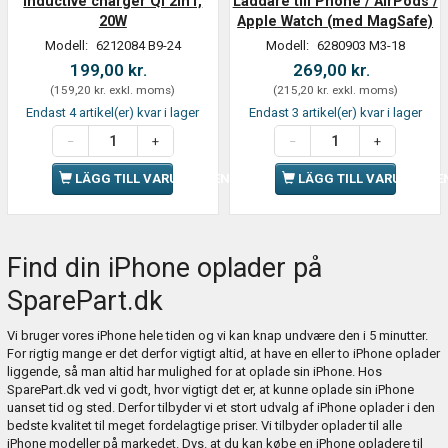
inductive charger Qi 2in1,
Laddare till Phone / AirPods /
20W
Apple Watch (med MagSafe)
Modell:
6212084 B9-24
Modell:
6280903 M3-18
199,00 kr.
269,00 kr.
(
159,20 kr.
exkl. moms
)
(
215,20 kr.
exkl. moms
)
Endast 4 artikel(er) kvar i lager
Endast 3 artikel(er) kvar i lager
LÄGG TILL VARUKORGEN
LÄGG TILL VARUKORGE
Find din iPhone oplader på
SparePart.dk
Vi bruger vores iPhone hele tiden og vi kan knap undvære den i 5 minutter.
For rigtig mange er det derfor vigtigt altid, at have en eller to iPhone oplader
liggende, så man altid har mulighed for at oplade sin iPhone. Hos
SparePart.dk ved vi godt, hvor vigtigt det er, at kunne oplade sin iPhone
uanset tid og sted. Derfor tilbyder vi et stort udvalg af iPhone oplader i den
bedste kvalitet til meget fordelagtige priser. Vi tilbyder oplader til alle
iPhone modeller på markedet. Dvs. at du kan købe en iPhone opladere til