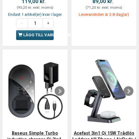
119,00 kr.
89,00 kr.
(
95,20 kr.
exkl. moms
)
(
71,20 kr.
exkl. moms
)
Endast 1 artikel(er) kvar i lager
Leveranstiden är 2-8 dag(ar)
LÄGG TILL VARUKORGEN
Baseus Simple Turbo
Acefast 3in1 Qi 15W Trådlös