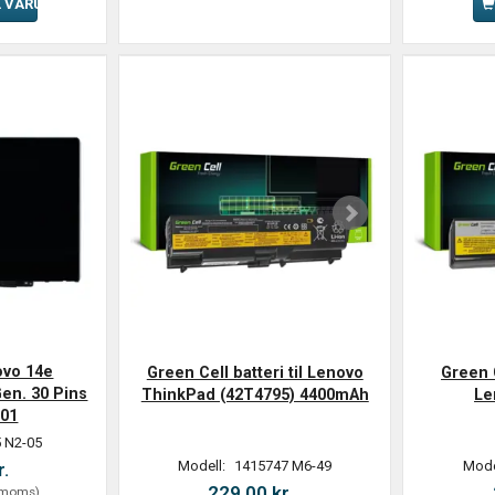
L VARUKORGEN
ovo 14e
Green Cell batteri til Lenovo
Green C
en. 30 Pins
ThinkPad (42T4795) 4400mAh
Le
01
 N2-05
Modell:
1415747 M6-49
Mode
r.
229,00 kr.
 moms
)