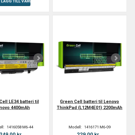
LÄGG TILL VARUKORGEN
ell LE34 batteri til
Green Cell batteri til Lenovo
novo 4400mAh
ThinkPad (L12M4E01) 2200mAh
ll:
1416058 M6-44
Modell:
1416171 M6-09
249,00 kr.
229,00 kr.