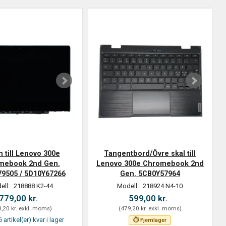
 till Lenovo 300e
Tangentbord/Övre skal till
mebook 2nd Gen.
Lenovo 300e Chromebook 2nd
9505 / 5D10Y67266
Gen. 5CB0Y57964
ell:
218888 K2-44
Modell:
218924 N4-10
779,00 kr.
599,00 kr.
,20 kr.
exkl. moms
)
(
479,20 kr.
exkl. moms
)
 artikel(er) kvar i lager
⏱ Fjernlager