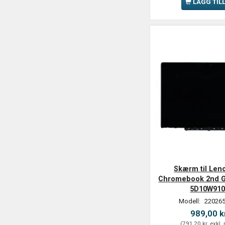
LÄGG TIL
Skærm til Len
Chromebook 2nd G
5D10W910
Modell:
220265
989,00 k
(
791,20 kr.
exkl.