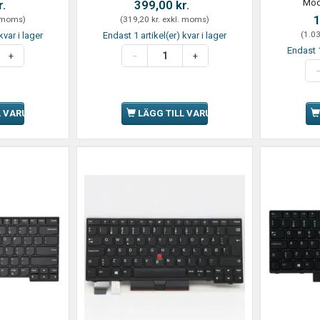
Mod
r.
399,00 kr.
1
 moms
)
(
319,20 kr.
exkl. moms
)
(
1.03
kvar i lager
Endast 1 artikel(er) kvar i lager
Endast 1
L VARUKORGEN
LÄGG TILL VARUKORGEN