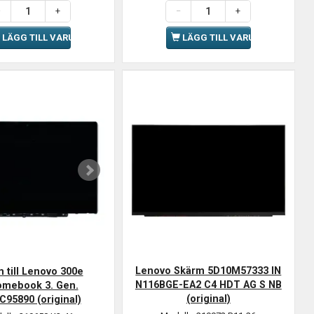
LÄGG TILL VARUKORGEN
LÄGG TILL VARUKORGEN
Lenovo Skärm 5D10M57333 IN
 till Lenovo 300e
N116BGE-EA2 C4 HDT AG S NB
omebook 3. Gen.
(original)
C95890 (original)