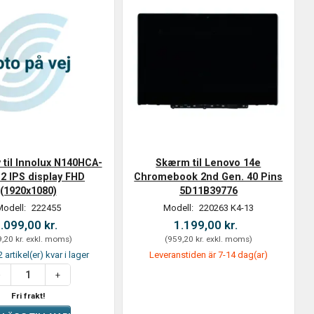
v til Innolux N140HCA-
Skærm til Lenovo 14e
2 IPS display FHD
Chromebook 2nd Gen. 40 Pins
(1920x1080)
5D11B39776
Modell:
222455
Modell:
220263 K4-13
.099,00 kr.
1.199,00 kr.
,20 kr.
exkl. moms
)
(
959,20 kr.
exkl. moms
)
 artikel(er) kvar i lager
Leveranstiden är 7-14 dag(ar)
Fri frakt!