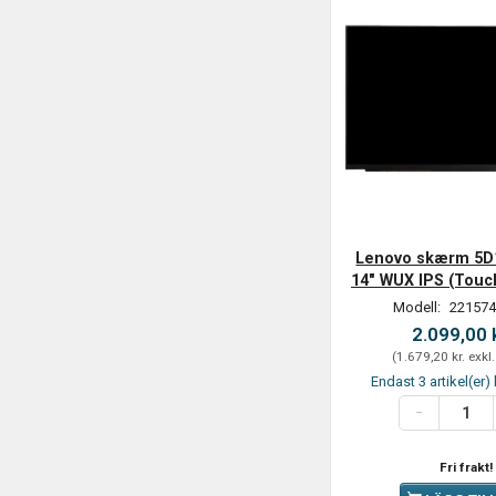
Lenovo skærm 5D
14" WUX IPS (Touch
Modell:
221574
2.099,00 
(
1.679,20 kr.
exkl
Endast 3 artikel(er) 
Fri frakt!