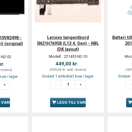
Lenovo tangentbord
Batteri t
10V82498 -
5N21H76958 (L13 4. Gen) - NBL
201
) (original)
(DK layout)
Modell:
221435 N2-10
Mod
 N2-02
449,00 kr.
kr.
(
359,20 kr.
exkl. moms
)
(
439
. moms
)
Endast 1 artikel(er) kvar i lager
Endast 1
kvar i lager
LÄGG TILL VARUKORGEN
L VARUKORGEN