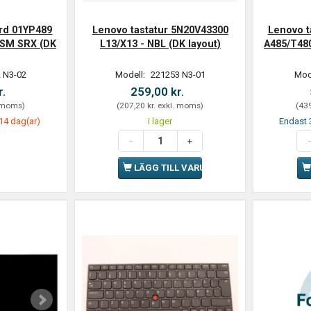
rd 01YP489
Lenovo tastatur 5N20V43300
Lenovo 
ASM SRX (DK
L13/X13 - NBL (DK layout)
A485/T480
 N3-02
Modell:
221253 N3-01
Mod
r.
259,00 kr.
 moms
)
(
207,20 kr.
exkl. moms
)
(
439
14 dag(ar)
i lager
Endast 3
LÄGG TILL VARUKORGEN