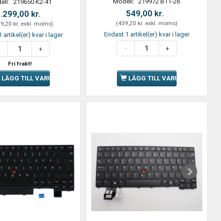
Modell:
219972 B11-26
ell:
219650 K2-41
549,00 kr.
.299,00 kr.
(
439,20 kr.
exkl. moms
)
9,20 kr.
exkl. moms
)
Endast 1 artikel(er) kvar i lager
 artikel(er) kvar i lager
Fri frakt!
LÄGG TILL VARUKORGEN
LÄGG TILL VARUKORGEN