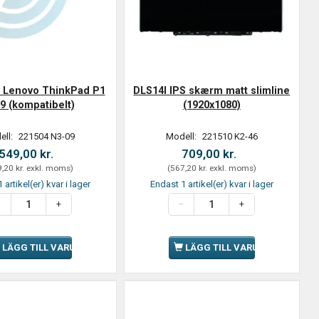
ill Lenovo ThinkPad P1
DLS14I IPS skærm matt slimline
9 (kompatibelt)
(1920x1080)
ell:
221504 N3-09
Modell:
221510 K2-46
549,00 kr.
709,00 kr.
,20 kr.
exkl. moms
)
(
567,20 kr.
exkl. moms
)
 artikel(er) kvar i lager
Endast 1 artikel(er) kvar i lager
LÄGG TILL VARUKORGEN
LÄGG TILL VARUKORGEN