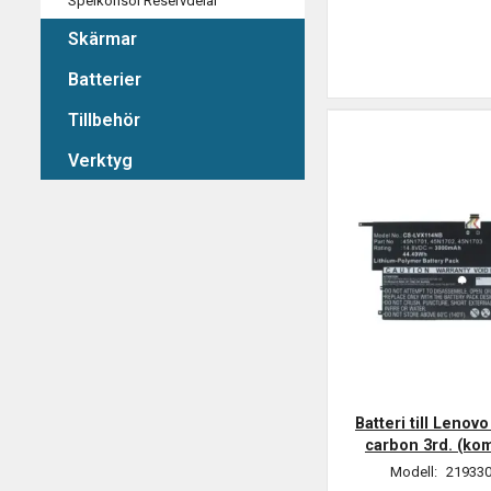
Spelkonsol Reservdelar
Skärmar
Batterier
Tillbehör
Verktyg
Batteri till Lenov
carbon 3rd. (kom
Modell:
219330