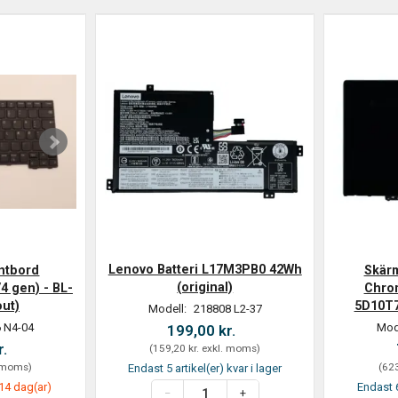
Lenovo Batteri L17M3PB0 42Wh
ntbord
Skärm
(original)
4 gen) - BL-
Chro
out)
5D10T7
Modell:
218808 L2-37
 N4-04
Mod
199,00 kr.
r.
(
159,20 kr.
exkl. moms
)
 moms
)
(
623
Endast 5 artikel(er) kvar i lager
14 dag(ar)
Endast 6