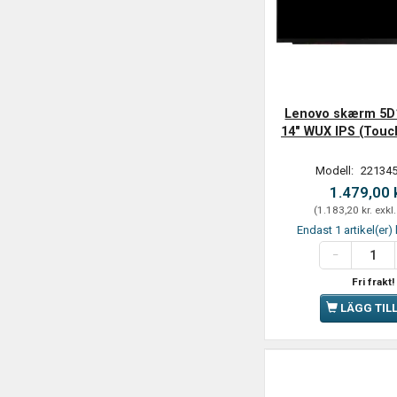
Lenovo skærm 5D
14" WUX IPS (Touch
Modell:
221345
1.479,00 
(
1.183,20 kr.
exkl
Endast 1 artikel(er) 
Fri frakt!
LÄGG TIL