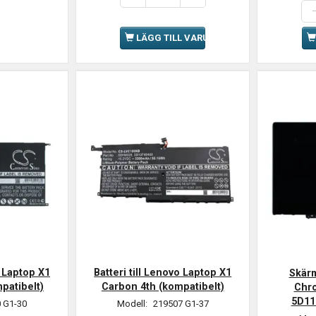
LÄGG TILL VARUKORGEN
o Laptop X1
Batteri till Lenovo Laptop X1
Skärm
patibelt)
Carbon 4th (kompatibelt)
Chr
5D11
 G1-30
Modell:
219507 G1-37