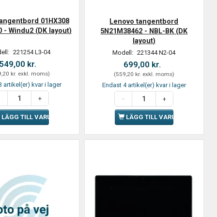
tangentbord 01HX308
Lenovo tangentbord
 - Windu2 (DK layout)
5N21M38462 - NBL-BK (DK
layout)
ell:
221254 L3-04
Modell:
221344 N2-04
549,00 kr.
699,00 kr.
,20 kr.
exkl. moms
)
(
559,20 kr.
exkl. moms
)
 artikel(er) kvar i lager
Endast 4 artikel(er) kvar i lager
LÄGG TILL VARUKORGEN
LÄGG TILL VARUKORGEN