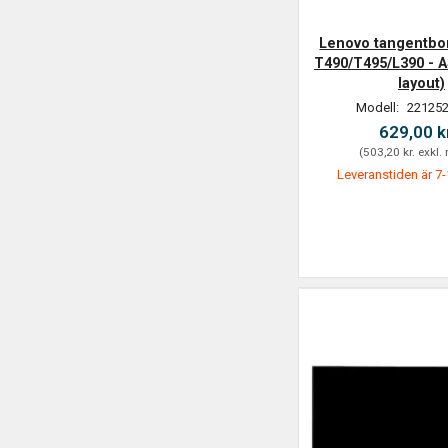
Lenovo tangentbo
T490/T495/L390 - 
layout)
Modell:
221252
629,00 k
(
503,20 kr.
exkl.
Leveranstiden är 7-