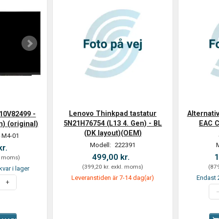
Lenovo Thinkpad tastatur
Alternati
10V82499 -
5N21H76754 (L13 4. Gen) - BL
EAC C
) (original)
(DK layout)(OEM)
 M4-01
Modell:
222391
kr.
499,00 kr.
1
. moms
)
(
399,20 kr.
exkl. moms
)
(
879
kvar i lager
Leveranstiden är 7-14 dag(ar)
Endast 2