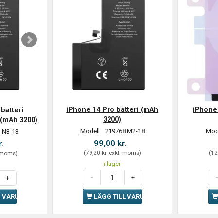
iPhone 14 Pro batteri (mAh
iPhone 
batteri
3200)
 (mAh 3200)
Modell:
219768 M2-18
Mod
 N3-13
99,00 kr.
r.
(
79,20 kr.
exkl. moms
)
(
12
 moms
)
i lager
LÄGG TILL VARUKORGEN
L VARUKORGEN