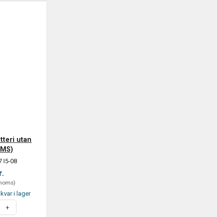
tteri utan
BMS)
 I5-08
r.
 moms
)
kvar i lager