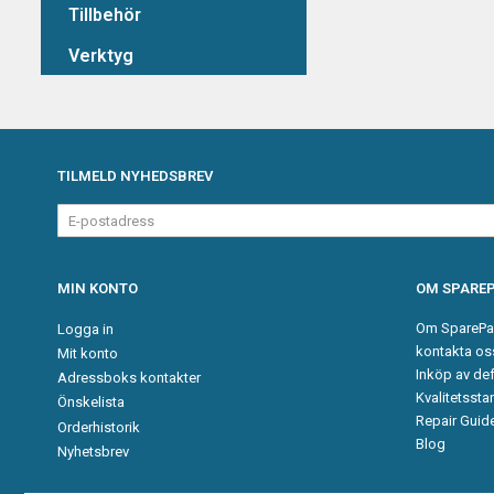
Tillbehör
Verktyg
TILMELD NYHEDSBREV
E-
postadress
MIN KONTO
OM SPAREP
Om SparePa
Logga in
kontakta os
Mit konto
Inköp av de
Adressboks kontakter
Kvalitetssta
Önskelista
Repair Guid
Orderhistorik
Blog
Nyhetsbrev