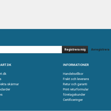
Registrera mig
Avregistrera
ART.DK
INFORMATIONER
rt.dk
Handelsvillkor
s
Frakt och leverans
fekta skärmar
Retur och garanti
ndarder
Print returformular
es
företagskunder
Certificeringer