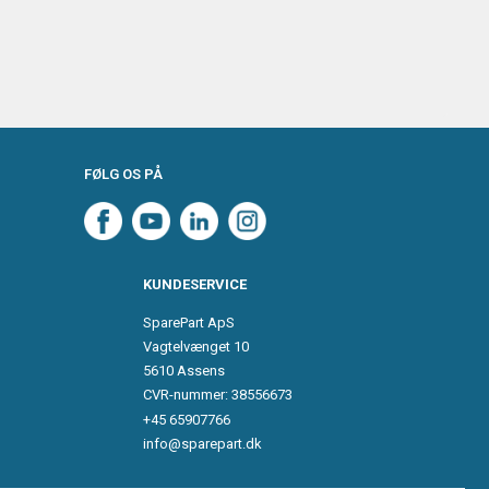
FØLG OS PÅ
KUNDESERVICE
SparePart ApS
Vagtelvænget 10
5610 Assens
CVR-nummer: 38556673
+45 65907766
info@sparepart.dk