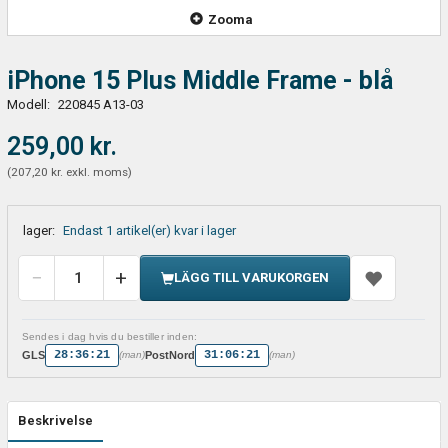
Zooma
iPhone 15 Plus Middle Frame - blå
Modell:
220845 A13-03
259,00 kr.
(
207,20 kr.
exkl. moms
)
lager:
Endast 1 artikel(er) kvar i lager
LÄGG TILL VARUKORGEN
Sendes i dag hvis du bestiller inden:
28:36:21
31:06:21
GLS
PostNord
(man)
(man)
Beskrivelse