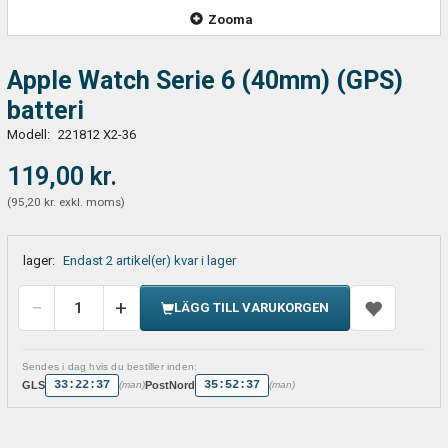
Zooma
Apple Watch Serie 6 (40mm) (GPS)
batteri
Modell:
221812 X2-36
119,00 kr.
(
95,20 kr.
exkl. moms
)
lager:
Endast 2 artikel(er) kvar i lager
LÄGG TILL VARUKORGEN
Sendes i dag hvis du bestiller inden:
33:22:37
35:52:37
GLS
PostNord
(man)
(man)