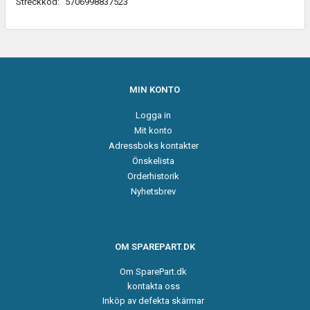
Streckkod:
5706998837523
MIN KONTO
Logga in
Mit konto
Adressboks kontakter
Önskelista
Orderhistorik
Nyhetsbrev
OM SPAREPART.DK
Om SparePart.dk
kontakta oss
Inköp av defekta skärmar