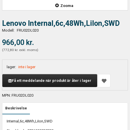
Zooma
Lenovo Internal,6c,48Wh,LiIon,SWD
Modell:
FRU02DL020
966,00 kr.
(
772,80 kr.
exkl. moms
)
lager:
inte i lager
Få ett meddelande när produkt är åter i lager
MPN: FRU02DL020
Beskrivelse
Internal,6c,48Wh,LiIon,SWD