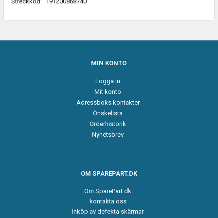
Streckkod:
191200868740
MIN KONTO
Logga in
Mit konto
Adressboks kontakter
Önskelista
Orderhistorik
Nyhetsbrev
OM SPAREPART.DK
Om SparePart.dk
kontakta oss
Inköp av defekta skärmar