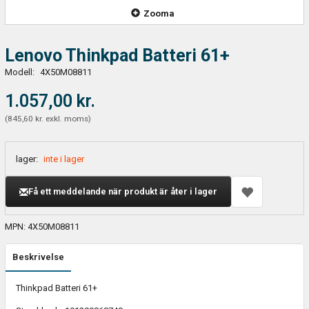
Zooma
Lenovo Thinkpad Batteri 61+
Modell:
4X50M08811
1.057,00 kr.
(
845,60 kr.
exkl. moms
)
lager:
inte i lager
Få ett meddelande när produkt är åter i lager
MPN: 4X50M08811
Beskrivelse
Thinkpad Batteri 61+