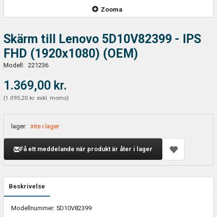
Zooma
Skärm till Lenovo 5D10V82399 - IPS
FHD (1920x1080) (OEM)
Modell:
221236
1.369,00 kr.
(
1.095,20 kr.
exkl. moms
)
lager:
inte i lager
Få ett meddelande när produkt är åter i lager
Beskrivelse
Modellnummer: 5D10V82399