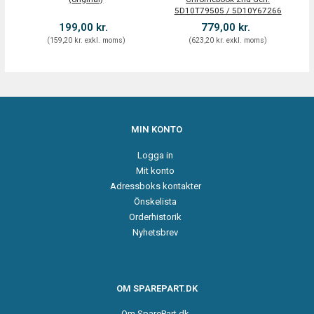
5D10T79505 / 5D10Y67266
199,00 kr.
779,00 kr.
(
159,20 kr.
exkl. moms
)
(
623,20 kr.
exkl. moms
)
MIN KONTO
Logga in
Mit konto
Adressboks kontakter
Önskelista
Orderhistorik
Nyhetsbrev
OM SPAREPART.DK
Om SparePart.dk