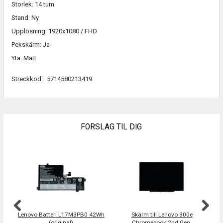
Storlek: 14 tum
Stand: Ny
Upplösning: 1920x1080 / FHD
Pekskärm: Ja
Yta: Matt
Streckkod:
5714580213419
FORSLAG TIL DIG
Lenovo Batteri L17M3PB0 42Wh
Skärm till Lenovo 300e
Ta
(original)
Chromebook 2nd Gen.