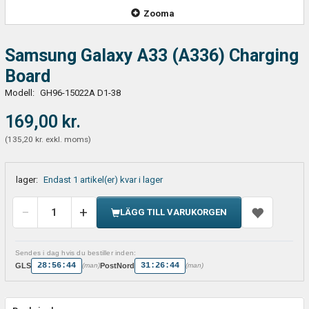
Zooma
Samsung Galaxy A33 (A336) Charging
Board
Modell:
GH96-15022A D1-38
169,00 kr.
(
135,20 kr.
exkl. moms
)
lager:
Endast 1 artikel(er) kvar i lager
LÄGG TILL VARUKORGEN
Sendes i dag hvis du bestiller inden:
28:56:44
31:26:44
GLS
PostNord
(man)
(man)