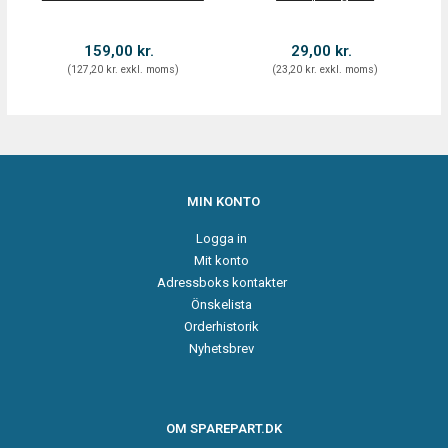
S
159,00 kr.
29,00 kr.
(
127,20 kr.
exkl. moms
)
(
23,20 kr.
exkl. moms
)
MIN KONTO
Logga in
Mit konto
Adressboks kontakter
Önskelista
Orderhistorik
Nyhetsbrev
OM SPAREPART.DK