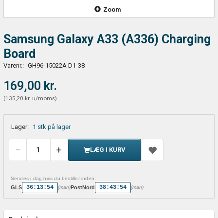
Zoom
Samsung Galaxy A33 (A336) Charging
Board
Varenr.:
GH96-15022A D1-38
169,00 kr.
(
135,20 kr.
u/moms
)
Lager:
1 stk på lager
LÆG I KURV
Sendes i dag hvis du bestiller inden:
36:13:54
38:43:54
GLS
PostNord
(man)
(man)