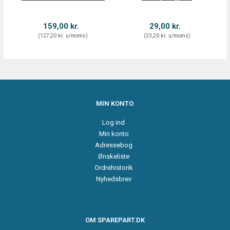
S
159,00 kr.
29,00 kr.
(
127,20 kr.
u/moms
)
(
23,20 kr.
u/moms
)
MIN KONTO
Log ind
Min konto
Adressebog
Ønskeliste
Ordrehistorik
Nyhedsbrev
OM SPAREPART.DK