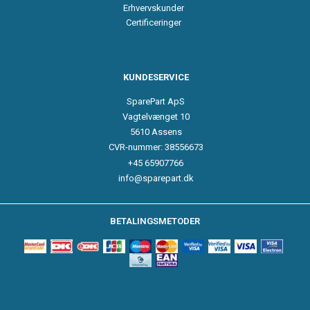
Erhvervskunder
Certificeringer
KUNDESERVICE
SparePart ApS
Vagtelvænget 10
5610 Assens
CVR-nummer: 38556673
+45 65907766
info@sparepart.dk
BETALINGSMETODER