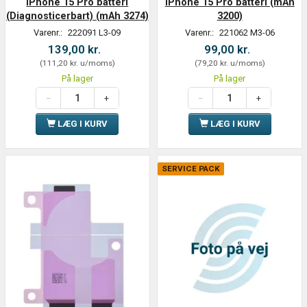
iPhone 15 Pro batteri
iPhone 15 Pro batteri (mAh
(Diagnosticerbart) (mAh 3274)
3200)
Varenr.:
222091 L3-09
Varenr.:
221062 M3-06
139,00 kr.
99,00 kr.
(
111,20 kr.
u/moms
)
(
79,20 kr.
u/moms
)
På lager
På lager
LÆG I KURV
LÆG I KURV
SERVICE PACK