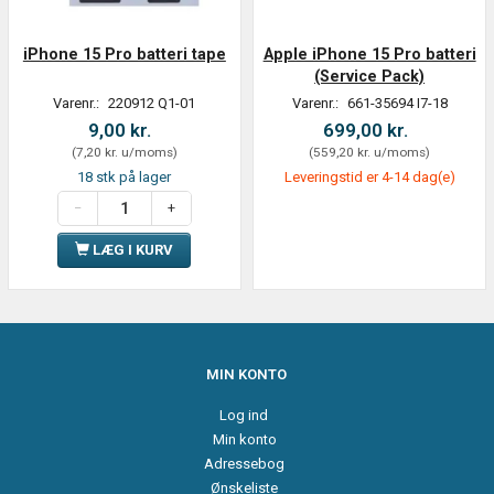
iPhone 15 Pro batteri tape
Apple iPhone 15 Pro batteri
(Service Pack)
Varenr.:
220912 Q1-01
Varenr.:
661-35694 I7-18
9,00 kr.
699,00 kr.
(
7,20 kr.
u/moms
)
(
559,20 kr.
u/moms
)
18 stk på lager
Leveringstid er 4-14 dag(e)
LÆG I KURV
MIN KONTO
Log ind
Min konto
Adressebog
Ønskeliste