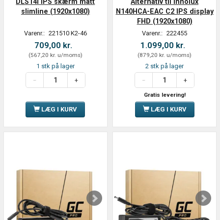
DLS14I IPS skærm matt
Alternativ til Innolux
slimline (1920x1080)
N140HCA-EAC C2 IPS display
FHD (1920x1080)
Varenr.:
221510 K2-46
Varenr.:
222455
709,00 kr.
1.099,00 kr.
(
567,20 kr.
u/moms
)
(
879,20 kr.
u/moms
)
1 stk på lager
2 stk på lager
Gratis levering!
LÆG I KURV
LÆG I KURV