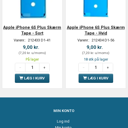
Apple iPhone 6S Plus Skærm
Apple iPhone 6S Plus Skærm
Tape - Sort
Tape - Hvid
Varenr.:
212433 D1-41
Varenr.:
212434 D1-56
9,00 kr.
9,00 kr.
(
7,20 kr.
u/moms
)
(
7,20 kr.
u/moms
)
På lager
18 stk på lager
LÆG I KURV
LÆG I KURV
MIN KONTO
Log ind
Min konto