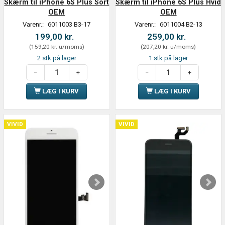
Skærm til iPhone 6S Plus Sort
Skærm til iPhone 6S Plus Hvid
OEM
OEM
Varenr.:
6011003 B3-17
Varenr.:
6011004 B2-13
199,00 kr.
259,00 kr.
(
159,20 kr.
u/moms
)
(
207,20 kr.
u/moms
)
2 stk på lager
1 stk på lager
LÆG I KURV
LÆG I KURV
VIVID
VIVID