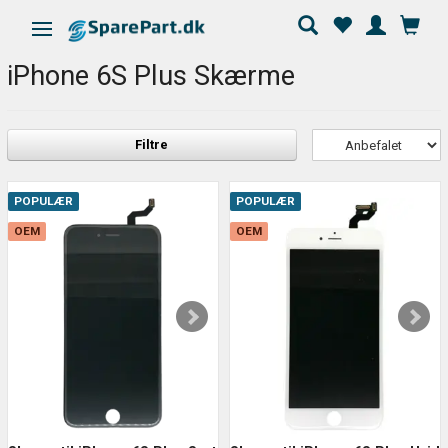
Skifte navigation
iPhone 6S Plus Skærme
Filtre
POPULÆR
POPULÆR
OEM
OEM