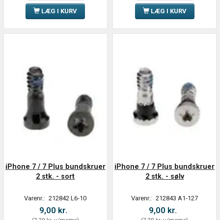
LÆG I KURV
LÆG I KURV
iPhone 7 / 7 Plus bundskruer
iPhone 7 / 7 Plus bundskruer
2 stk. - sort
2 stk. - sølv
Varenr.:
212842 L6-10
Varenr.:
212843 A1-127
9,00 kr.
9,00 kr.
(
7,20 kr.
u/moms
)
(
7,20 kr.
u/moms
)