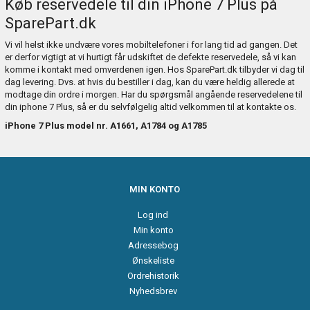
Køb reservedele til din iPhone 7 Plus på
SparePart.dk
Vi vil helst ikke undvære vores mobiltelefoner i for lang tid ad gangen. Det
er derfor vigtigt at vi hurtigt får udskiftet de defekte reservedele, så vi kan
komme i kontakt med omverdenen igen. Hos SparePart.dk tilbyder vi dag til
dag levering. Dvs. at hvis du bestiller i dag, kan du være heldig allerede at
modtage din ordre i morgen. Har du spørgsmål angående reservedelene til
din iphone 7 Plus, så er du selvfølgelig altid velkommen til at kontakte os.
iPhone 7 Plus model nr. A1661, A1784 og A1785
MIN KONTO
Log ind
Min konto
Adressebog
Ønskeliste
Ordrehistorik
Nyhedsbrev