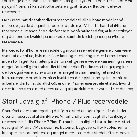
forskellige dele, som alle sammen kan gå i stykker. I stedet for, at købe en
ny dyr iPhone, så kan det ofte betale sig, at få udskiftet den defekte
reservedel.
Hos SparePart.dk forhandler vi reservedele til alle iPhone modeller på
markedet, både de gamle modeller og de nye. Vi har forhandlet iPhone
reservedele i mange år og derfor har vi også mulighed for, at kunne tilbyde
dig den bedste kvalitet på markedet samt de bedste priser på iPhone
reservedele.
Markedet for iPhone reservedele og mobil reservedele generelt, kan være
svært at overskue, hvis man ikke har nogen erfaringer eller kompetencer
inden for faget. Kvaliteten på de forskellige reservedele kan nemlig variere
meget forskellig fra forhandler til forhandler. Et udmærket fingerpeg kan
derfor også være, at hvis prisen er meget lav sammenlignet med de
konkurrerende produkter, så er kvaliteten det højst sandsynligt også. Vi
anbefaler derfor, at du altid køber dine iPhone reservedele et sted, hvor d
de er transparente med deres udvalg af produkter og hvor du føler dig tryg.
Stort udvalg af iPhone 7 Plus reservedele
SparePart.dk er formegentlig det første sted du bør kigge, når du leder
efter en reservedel til din iPhone. Vi forhandler som sagt alle tænkelige
reservedele til din iPhone 7 Plus. Du har bl.a. mulighed for, at finde et stort
udvalg af iPhone 7 Plus skærme, batterier, bagcovers, flex kabler, home-
knapper, simkort holdere og meget mere. Leder du i stedet efter et cover til