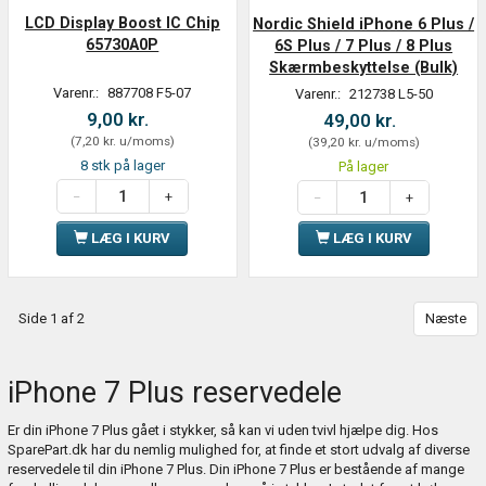
LCD Display Boost IC Chip
Nordic Shield iPhone 6 Plus /
65730A0P
6S Plus / 7 Plus / 8 Plus
Skærmbeskyttelse (Bulk)
Varenr.:
887708 F5-07
Varenr.:
212738 L5-50
9,00 kr.
49,00 kr.
(
7,20 kr.
u/moms
)
(
39,20 kr.
u/moms
)
8 stk på lager
På lager
LÆG I KURV
LÆG I KURV
Side 1 af 2
Næste
iPhone 7 Plus reservedele
Er din iPhone 7 Plus gået i stykker, så kan vi uden tvivl hjælpe dig. Hos
SparePart.dk har du nemlig mulighed for, at finde et stort udvalg af diverse
reservedele til din iPhone 7 Plus. Din iPhone 7 Plus er bestående af mange