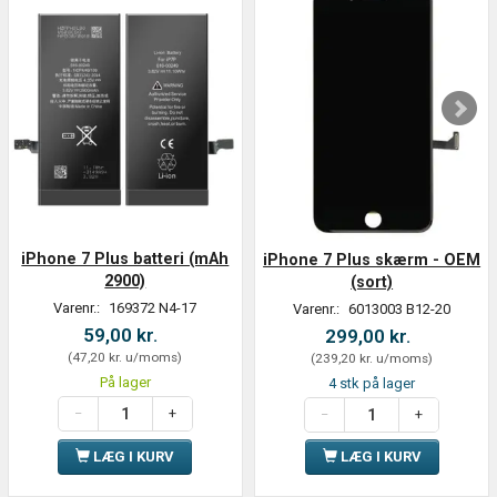
iPhone 7 Plus batteri (mAh
iPhone 7 Plus skærm - OEM
2900)
(sort)
Varenr.:
169372 N4-17
Varenr.:
6013003 B12-20
59,00 kr.
299,00 kr.
(
47,20 kr.
u/moms
)
(
239,20 kr.
u/moms
)
På lager
4 stk på lager
LÆG I KURV
LÆG I KURV