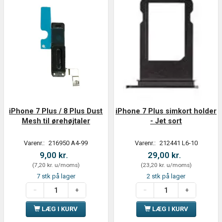
iPhone 7 Plus / 8 Plus Dust
iPhone 7 Plus simkort holder
Mesh til ørehøjtaler
- Jet sort
Varenr.:
216950 A4-99
Varenr.:
212441 L6-10
9,00 kr.
29,00 kr.
(
7,20 kr.
u/moms
)
(
23,20 kr.
u/moms
)
7 stk på lager
2 stk på lager
LÆG I KURV
LÆG I KURV