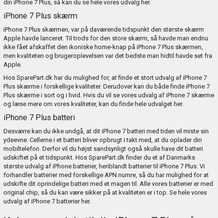
din iPhone 7 Plus, så kan du se hele vores udvalg
her
.
iPhone 7 Plus skærm
iPhone 7 Plus skærmen, var på daværende tidspunkt den største skærm
Apple havde lanceret. Til trods for den store skærm, så havde man endnu
ikke fået afskaffet den ikoniske home-knap på iPhone 7 Plus skærmen,
men kvaliteten og brugeroplevelsen var det bedste man hidtil havde set fra
Apple.
Hos SparePart.dk har du mulighed for, at finde et stort udvalg af iPhone 7
Plus skærme i forskellige kvaliteter. Derudover kan du både finde iPhone 7
Plus skærme i sort og i hvid. Hvis du vil se vores udvalg af iPhone 7 skærme
og læse mere om vores kvaliteter, kan du finde hele udvalget
her
.
iPhone 7 Plus batteri
Desværre kan du ikke undgå, at dit iPhone 7 batteri med tiden vil miste sin
ydeevne. Cellerne i et batteri bliver opbrugt i takt med, at du oplader din
mobiltelefon. Derfor vil du højst sandsynligt også skulle have dit batteri
udskiftet på et tidspunkt. Hos SparePart.dk finder du et af Danmarks
største udvalg af iPhone batterier, heriblandt batterier til iPhone 7 Plus. Vi
forhandler batterier med forskellige APN numre, så du har mulighed for at
udskifte dit oprindelige batteri med et magen til. Alle vores batterier er med
original chip, så du kan være sikker på at kvaliteten er i top. Se hele vores
udvalg af iPhone 7 batterier
her
.