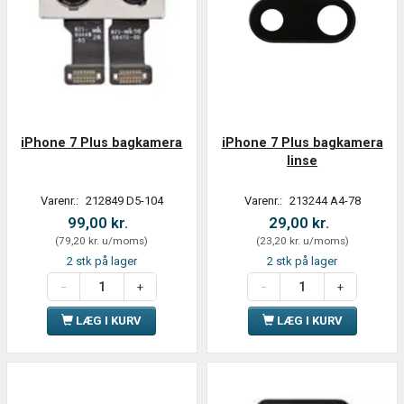
iPhone 7 Plus bagkamera
iPhone 7 Plus bagkamera
linse
Varenr.:
212849 D5-104
Varenr.:
213244 A4-78
99,00 kr.
29,00 kr.
(
79,20 kr.
u/moms
)
(
23,20 kr.
u/moms
)
2 stk på lager
2 stk på lager
LÆG I KURV
LÆG I KURV