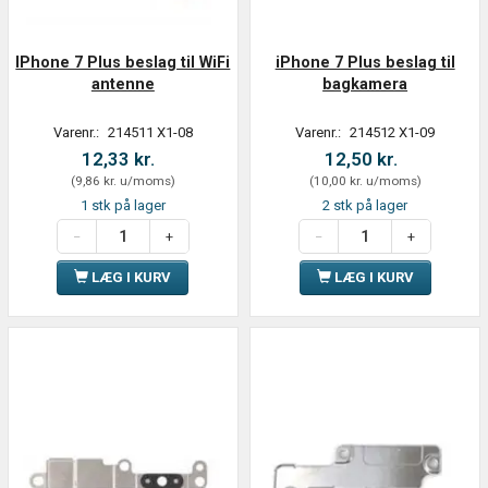
IPhone 7 Plus beslag til WiFi
iPhone 7 Plus beslag til
antenne
bagkamera
Varenr.:
214511 X1-08
Varenr.:
214512 X1-09
12,33 kr.
12,50 kr.
(
9,86 kr.
u/moms
)
(
10,00 kr.
u/moms
)
1 stk på lager
2 stk på lager
LÆG I KURV
LÆG I KURV