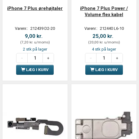
iPhone 7 Plus ørehøjtaler
iPhone 7 Plus Power /
Volume flex kabel
Varenr.:
212439 D2-20
Varenr.:
212440 L6-10
9,00 kr.
25,00 kr.
(
7,20 kr.
u/moms
)
(
20,00 kr.
u/moms
)
2 stk på lager
4 stk på lager
LÆG I KURV
LÆG I KURV