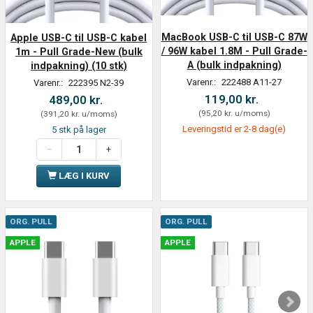
MacBook USB-C til USB-C 87W
Apple USB-C til USB-C kabel
/ 96W kabel 1.8M - Pull Grade-
1m - Pull Grade-New (bulk
A (bulk indpakning)
indpakning) (10 stk)
Varenr.:
222488 A11-27
Varenr.:
222395 N2-39
119,00 kr.
489,00 kr.
(
95,20 kr.
u/moms
)
(
391,20 kr.
u/moms
)
Leveringstid er 2-8 dag(e)
5 stk på lager
LÆG I KURV
ORG. PULL
ORG. PULL
APPLE
APPLE