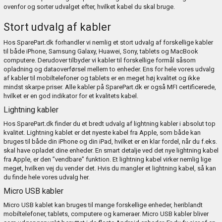
ovenfor og sorter udvalget efter, hvilket kabel du skal bruge.
Stort udvalg af kabler
Hos SparePart.dk forhandler vi nemlig et stort udvalg af forskellige kabler
til både iPhone, Samsung Galaxy, Huawei, Sony, tablets og MacBook
computere. Derudover tilbyder vi kabler til forskellige formål såsom
opladning og dataoverførsel mellem to enheder. Ens for hele vores udvalg
af kabler til mobiltelefoner og tablets er en meget høj kvalitet og ikke
mindst skarpe priser. Alle kabler på SparePart.dk er også MFI certificerede,
hvilket er en god indikator for et kvalitets kabel.
Lightning kabler
Hos SparePart.dk finder du et bredt udvalg af lightning kabler i absolut top
kvalitet. Lightning kablet er det nyeste kabel fra Apple, som både kan
bruges til både din iPhone og din iPad, hvilket er en klar fordel, når du f.eks.
skal have opladet dine enheder. En smart detalje ved det nye lightning kabel
fra Apple, er den ”vendbare” funktion. Et lightning kabel virker nemlig lige
meget, hvilken vej du vender det. Hvis du mangler et lightning kabel, så kan
du finde hele vores udvalg
her
.
Micro USB kabler
Micro USB kablet kan bruges til mange forskellige enheder, heriblandt
mobiltelefoner, tablets, computere og kameraer. Micro USB kabler bliver