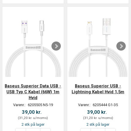
Baseus Superior Data USB -
Baseus Superior USB -
USB Typ C Kabel (66W) 1m
Lightning Kabel Hvid 1,5m
Hvid
Varenr.:
6205505 N5-19
Varenr.:
6205444 G1-35
39,00 kr.
39,00 kr.
(
31,20 kr.
u/moms
)
(
31,20 kr.
u/moms
)
2 stk på lager
2 stk på lager