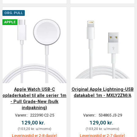
ORG. PULL
APPLE
Apple Watch USB-C
Original Apple Lightning-USB
opladerkabel til alle serier 1m
datakabel 1m - MXLY2ZM/A
- Pull Grade-New (bulk
indpakning)
Varenr.:
222390 C2-25
Varenr.:
534865 J3-29
129,00 kr.
129,00 kr.
(
103,20 kr.
u/moms
)
(
103,20 kr.
u/moms
)
Leveringstid er 2-8 dag(e)
Leveringstid er 2-7 dag(e)