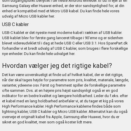
som udgangspunkt benyttet i de fleste Android enheder. Er du fx ejer af en
Samsung Galaxy eller Huawei enhed, er der stor sandsynlighed for, at din
enhed er kompatibel med et Micro USB kabel. Du kan finde hele vores
udvalg af Micro USB kabler
her
.
USB C kabler
USB-C kablet er det nyeste mest moderne kabel i rækken af USB kabler.
USB kablet blev for første gang lanceret tilbage i 90’erne og er sidenhen
blevet videreudviklet til i dag at hede USB C eller USB 3.1. Hos SparePart.dk
forhandler vi et bredt udvalg af USB C kabler, som bruges i flere forskellige
nye enheder. Du kan finde hele udvalget
her
.
Hvordan vælger jeg det rigtige kabel?
Det kan være uoverskueligt at finde ud af hvilket kabel, der er det rigtige,
når der skal tages højde for parametre som pris, kvalitet, materiale, længde,
varianter, ydeevne osv. Først og fremmest spiller de forskellige parametre
ofte sammen. Dvs. at en højere pris højst sandsynligt også er en god
indikator for en bedre kvalitet og længere holdbarhed. Leder du f.eks. efter
et kabel med en lang holdbarhed anbefaler vi, at du tager et kig på vores
High Performance kabler. High Performance kablerne findes både som
lightning kabler, USB C kabler og Micro USB kabler. Alternativt kan du også
overveje et originalt kabel fra Apple, Samsung eller Huawei, hvor du er
sikret en god kvalitet, men som også koster lidt mere.