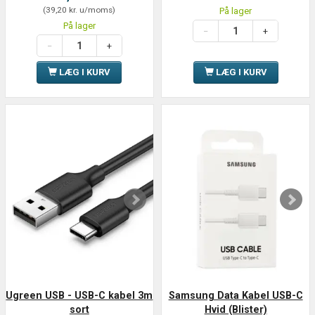
(
39,20 kr.
u/moms
)
På lager
På lager
LÆG I KURV
LÆG I KURV
Ugreen USB - USB-C kabel 3m
Samsung Data Kabel USB-C
sort
Hvid (Blister)