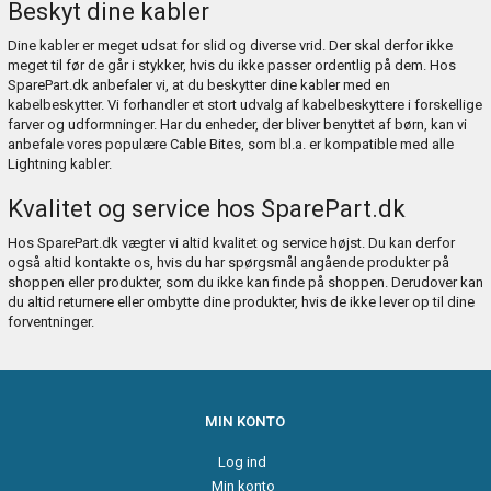
Beskyt dine kabler
Dine kabler er meget udsat for slid og diverse vrid. Der skal derfor ikke
meget til før de går i stykker, hvis du ikke passer ordentlig på dem. Hos
SparePart.dk anbefaler vi, at du beskytter dine kabler med en
kabelbeskytter
. Vi forhandler et stort udvalg af kabelbeskyttere i forskellige
farver og udformninger. Har du enheder, der bliver benyttet af børn, kan vi
anbefale vores populære
Cable Bites
, som bl.a. er kompatible med alle
Lightning kabler.
Kvalitet og service hos SparePart.dk
Hos SparePart.dk vægter vi altid kvalitet og service højst. Du kan derfor
også altid kontakte os, hvis du har spørgsmål angående produkter på
shoppen eller produkter, som du ikke kan finde på shoppen. Derudover kan
du altid returnere eller ombytte dine produkter, hvis de ikke lever op til dine
forventninger.
MIN KONTO
Log ind
Min konto