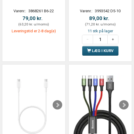
Varenr.:
3868261 B6-22
Varenr.:
3993542 D5-10
79,00 kr.
89,00 kr.
(
63,20 kr.
u/moms
)
(
71,20 kr.
u/moms
)
Leveringstid er 2-8 dag(e)
11 stk på lager
LÆG I KURV