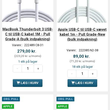
MacBook Thunderbolt 3 USB-
Apple USB-C til USB-C vævet
C til USB-C kabel 1M - Pull
kabel 1m - Pull Grade-New
Grade-A (bulk indpakning)
(bulk indpakning)
Varenr.:
222489 C8-31
Varenr.:
222385 N2-38
279,00 kr.
89,00 kr.
(
223,20 kr.
u/moms
)
(
71,20 kr.
u/moms
)
1 stk på lager
18 stk på lager
LÆG I KURV
LÆG I KURV
ORG. PULL
ORG. PULL
APPLE
APPLE