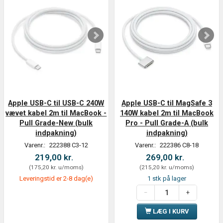
Apple USB-C til USB-C 240W
Apple USB-C til MagSafe 3
vævet kabel 2m til MacBook -
140W kabel 2m til MacBook
Pull Grade-New (bulk
Pro - Pull Grade-A (bulk
indpakning)
indpakning)
Varenr.:
222388 C3-12
Varenr.:
222386 C8-18
219,00 kr.
269,00 kr.
(
175,20 kr.
u/moms
)
(
215,20 kr.
u/moms
)
Leveringstid er 2-8 dag(e)
1 stk på lager
LÆG I KURV