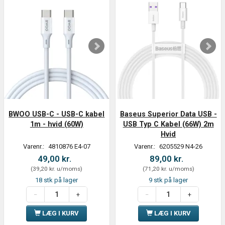
BWOO USB-C - USB-C kabel
Baseus Superior Data USB -
1m - hvid (60W)
USB Typ C Kabel (66W) 2m
Hvid
Varenr.:
4810876 E4-07
Varenr.:
6205529 N4-26
49,00 kr.
89,00 kr.
(
39,20 kr.
u/moms
)
(
71,20 kr.
u/moms
)
18 stk på lager
9 stk på lager
LÆG I KURV
LÆG I KURV