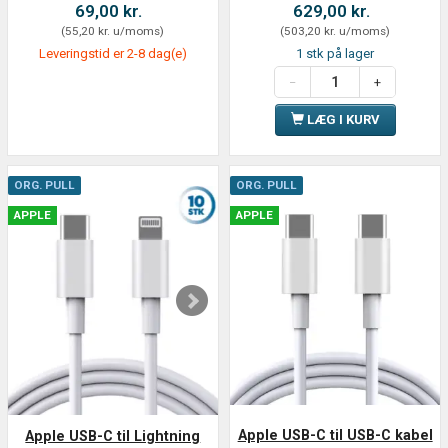
69,00 kr.
629,00 kr.
(
55,20 kr.
u/moms
)
(
503,20 kr.
u/moms
)
Leveringstid er 2-8 dag(e)
1 stk på lager
LÆG I KURV
ORG. PULL
ORG. PULL
APPLE
APPLE
Apple USB-C til USB-C kabel
Apple USB-C til Lightning