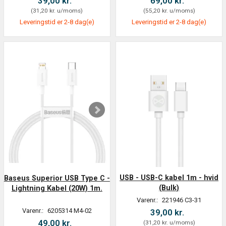
39,00 kr.
69,00 kr.
(
31,20 kr.
u/moms
)
(
55,20 kr.
u/moms
)
Leveringstid er 2-8 dag(e)
Leveringstid er 2-8 dag(e)
USB - USB-C kabel 1m - hvid
Baseus Superior USB Type C -
(Bulk)
Lightning Kabel (20W) 1m.
Varenr.:
221946 C3-31
Varenr.:
6205314 M4-02
39,00 kr.
49,00 kr.
(
31,20 kr.
u/moms
)