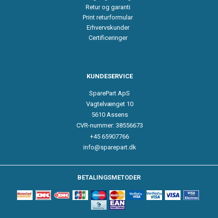
Retur og garanti
Print returformular
Erhvervskunder
Certificeringer
KUNDESERVICE
SparePart ApS
Vagtelvænget 10
5610 Assens
CVR-nummer: 38556673
+45 65907766
info@sparepart.dk
BETALINGSMETODER