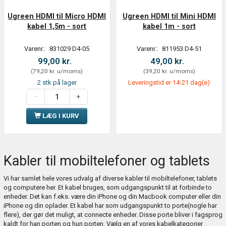
Ugreen HDMI til Micro HDMI
Ugreen HDMI til Mini HDMI
kabel 1,5m - sort
kabel 1m - sort
Varenr.:
831029 D4-05
Varenr.:
811953 D4-51
99,00 kr.
49,00 kr.
(
79,20 kr.
u/moms
)
(
39,20 kr.
u/moms
)
2 stk på lager
Leveringstid er 14-21 dag(e)
LÆG I KURV
Kabler til mobiltelefoner og tablets
Vi har samlet hele vores udvalg af diverse kabler til mobiltelefoner, tablets
og computere her. Et kabel bruges, som udgangspunkt til at forbinde to
enheder. Det kan f.eks. være din iPhone og din Macbook computer eller din
iPhone og din oplader. Et kabel har som udgangspunkt to porte(nogle har
flere), der gør det muligt, at connecte enheder. Disse porte bliver i fagsprog
kaldt for han porten og hun porten. Vælg en af vores kabelkategorier