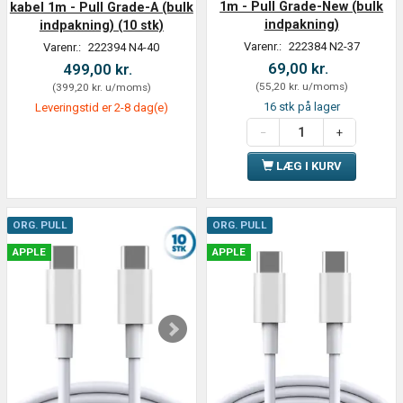
1m - Pull Grade-New (bulk
kabel 1m - Pull Grade-A (bulk
indpakning)
indpakning) (10 stk)
Varenr.:
222384 N2-37
Varenr.:
222394 N4-40
69,00 kr.
499,00 kr.
(
55,20 kr.
u/moms
)
(
399,20 kr.
u/moms
)
16 stk på lager
Leveringstid er 2-8 dag(e)
LÆG I KURV
ORG. PULL
ORG. PULL
APPLE
APPLE