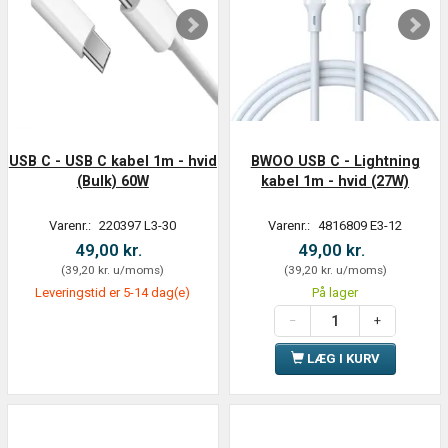
USB C - USB C kabel 1m - hvid
BWOO USB C - Lightning
(Bulk) 60W
kabel 1m - hvid (27W)
Varenr.:
220397 L3-30
Varenr.:
4816809 E3-12
49,00 kr.
49,00 kr.
(
39,20 kr.
u/moms
)
(
39,20 kr.
u/moms
)
Leveringstid er 5-14 dag(e)
På lager
LÆG I KURV