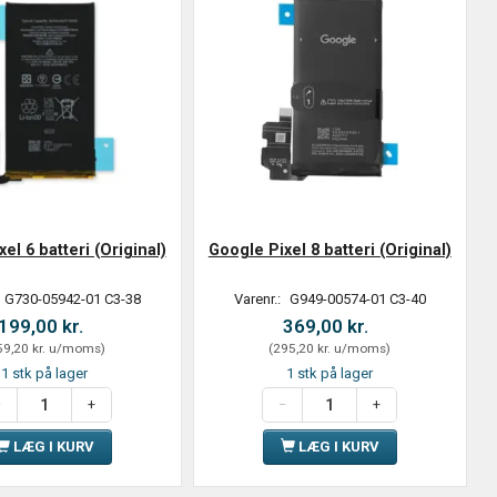
el 6 batteri (Original)
Google Pixel 8 batteri (Original)
G730-05942-01 C3-38
Varenr.:
G949-00574-01 C3-40
199,00 kr.
369,00 kr.
9,20 kr.
u/moms
)
(
295,20 kr.
u/moms
)
1 stk på lager
1 stk på lager
LÆG I KURV
LÆG I KURV