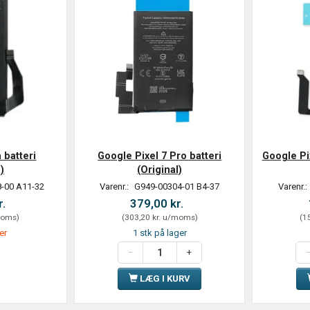
 batteri
Google Pixel 7 Pro batteri
Google Pix
)
(Original)
-00 A11-32
Varenr.:
G949-00304-01 B4-37
Varenr.:
r.
379,00 kr.
oms
)
(
303,20 kr.
u/moms
)
(
15
er
1 stk på lager
LÆG I KURV