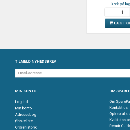
3 stk på la
LÆG I K
TILMELD NYHEDSBREV
Email-
adresse
MIN KONTO
OM SPAREP
Om SparePa
Log ind
Kontakt os
Min konto
Opkøb af d
Adressebog
Kvalitetssta
Ønskeliste
Repair Guid
Ordrehistorik