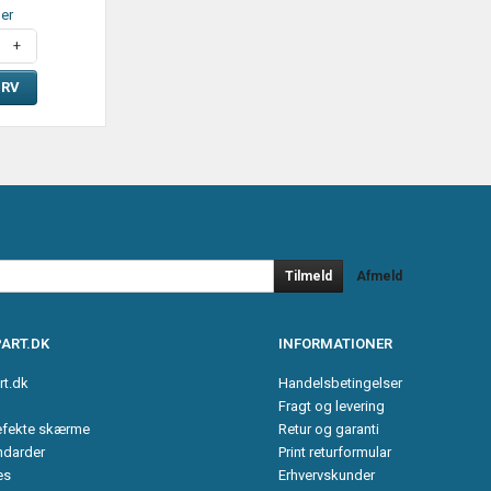
ger
URV
Tilmeld
Afmeld
ART.DK
INFORMATIONER
rt.dk
Handelsbetingelser
Fragt og levering
efekte skærme
Retur og garanti
ndarder
Print returformular
es
Erhvervskunder