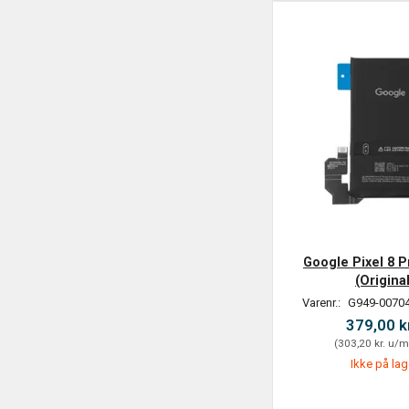
Google Pixel 8 P
(Original
Varenr.:
G949-00704
379,00 k
(
303,20 kr.
u/m
Ikke på lag