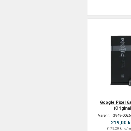
Google Pixel 6a
(Original
Varenr.:
G949-0026
219,00 k
(
175,20 kr.
u/m