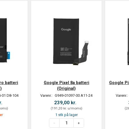
ro batteri
Google Pixel 8a batteri
Google Pix
)
(Original)
-01 D8-104
Varenr.:
G949-01097-00 A11-24
Varenr.:
r.
239,00 kr.
oms
)
(
191,20 kr.
u/moms
)
(
26
er
1 stk på lager