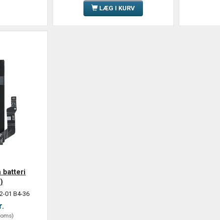
LÆG I KURV
 batteri
)
2-01 B4-36
r.
oms
)