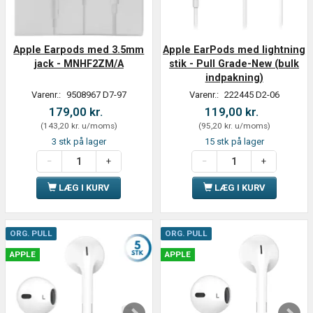
Apple Earpods med 3.5mm
Apple EarPods med lightning
jack - MNHF2ZM/A
stik - Pull Grade-New (bulk
indpakning)
Varenr.:
9508967 D7-97
Varenr.:
222445 D2-06
179,00 kr.
119,00 kr.
(
143,20 kr.
u/moms
)
(
95,20 kr.
u/moms
)
3 stk på lager
15 stk på lager
LÆG I KURV
LÆG I KURV
ORG. PULL
ORG. PULL
APPLE
APPLE