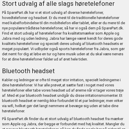
Stort udvalg af alle slags høretelefoner
På SparePart.dk har vi et stort udvalg af diverse høretelefoner,
hovedtelefoner og headset. Er du mest til de traditionelle høretelefoner
med kabelforbindelse til din mobiltelefon eller tablet, eller er du mere til de
nye populære trådløse høretelefoner, så har vi også dem på SparePart.dk.
Find et stort udvalg af høretelefoner fra kvalitetsmærker som Apple og
Jabra med og uden ledning. Jabra har længe været kendt for deres gode
kvalitets høretelefoner og specielt deres udvalg af bluetooth headsets er
meget populært. Vi udbyder også sports høretelefoner fra Jabra, som gør
det nemt for dig at løbe en tur og høre musik uden at du skal være nervøs
for at dine høretelefoner falder ud af øret hele tiden.
Bluetooth headset
Kabler og ledninger er ofte til meget stor irritation, specielt ledningerne i
dine høretelefoner. Vi har alle prøvet,at sætte fast i noget med vores
høretelefoner eller tabe vores headset ud af ørerne når vi tager vores trøje
af. Med et par bluetooth headset undgår du disse irritationsmomenter. Et
bluetooth headset er nemlig ikke forbundet til et par ledninger, men virker
via wifi, hvilket gør det langt nemmere at bevæge sig uden at tabe dine
høretelefoner.
På SparePart.dk finder du et stort udvalg af bluetooth headset fra mærker
som Apple og Jabra, der begge er forbundet med høj kvalitet. Mangler du