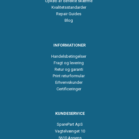
Opkøb af defekte skærme
Kvalitetsstandarder
Repair Guides
Blog
INFORMATIONER
Handelsbetingelser
Fragt og levering
Retur og garanti
Print returformular
Erhvervskunder
Certificeringer
KUNDESERVICE
SparePart ApS
Vagtelvænget 10
5610 Assens