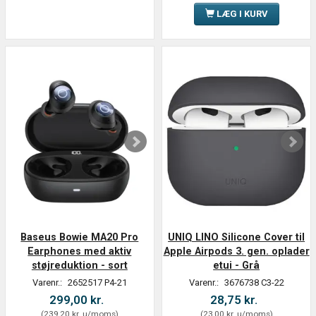
LÆG I KURV
Baseus Bowie MA20 Pro
UNIQ LINO Silicone Cover til
Earphones med aktiv
Apple Airpods 3. gen. oplader
støjreduktion - sort
etui - Grå
Varenr.:
2652517 P4-21
Varenr.:
3676738 C3-22
299,00 kr.
28,75 kr.
(
239,20 kr.
u/moms
)
(
23,00 kr.
u/moms
)