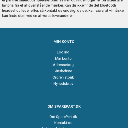
et par nye bluetooth høretelefoner, så kan du finde nogle her på siden til en
lav pris fra et af ovenstående mærker. Kan du ikke finde det bluetooth
headset du leder efter, så kontakt os endelig, da det kan være, at vi måske
kan finde dem ved en af vores leverandører.
MIN KONTO
Log ind
Min konto
Adressebog
Ønskeliste
Ordrehistorik
Nyhedsbrev
OM SPAREPART.DK
Om SparePart.dk
Kontakt os