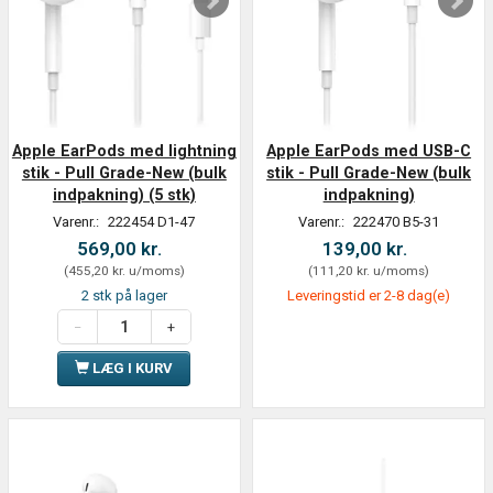
Apple EarPods med lightning
Apple EarPods med USB-C
stik - Pull Grade-New (bulk
stik - Pull Grade-New (bulk
indpakning) (5 stk)
indpakning)
Varenr.:
222454 D1-47
Varenr.:
222470 B5-31
569,00 kr.
139,00 kr.
(
455,20 kr.
u/moms
)
(
111,20 kr.
u/moms
)
2 stk på lager
Leveringstid er 2-8 dag(e)
LÆG I KURV