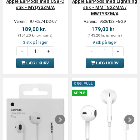
Apple EarPods med USB-C
Apple EarPods med Lightning
stik - MYQY3ZM/A
stik - MMTN2ZM/A /
MWTY3ZM/A
Varenr.:
9776274 D2-07
Varenr.:
9506123 F6-29
189,00 kr.
179,00 kr.
(
151,20 kr.
u/moms
)
(
143,20 kr.
u/moms
)
3 stk på lager
9 stk på lager
LÆG I KURV
LÆG I KURV
ORG. PULL
APPLE