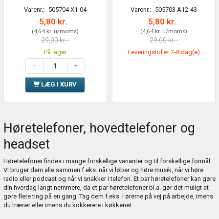
Varenr.:
505704 X1-04
Varenr.:
505703 A12-43
5,80 kr.
5,80 kr.
(
4,64 kr.
u/moms
)
(
4,64 kr.
u/moms
)
29,00 kr.
29,00 kr.
På lager
Leveringstid er 2-8 dag(e)
LÆG I KURV
Høretelefoner, hovedtelefoner og
headset
Høretelefoner findes i mange forskellige varianter og til forskellige formål.
VI bruger dem alle sammen f.eks. når vi løber og høre musik, når vi høre
radio eller podcast og når vi snakker i telefon. Et par høretelefoner kan gøre
din hverdag langt nemmere, da et par høretelefoner bl.a. gør det muligt at
gøre flere ting på en gang. Tag dem f.eks. i ørerne på vej på arbejde, imens
du træner eller imens du kokkerere i køkkenet.