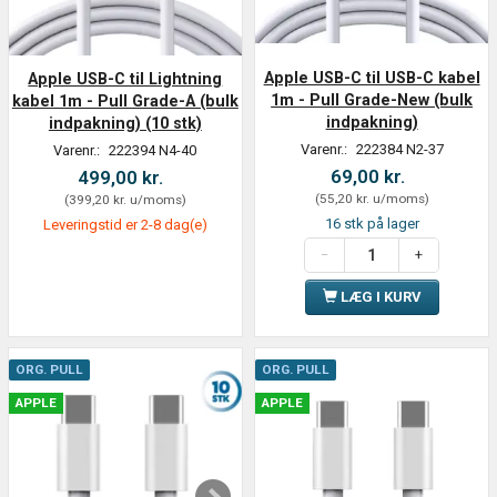
Apple USB-C til USB-C kabel
Apple USB-C til Lightning
1m - Pull Grade-New (bulk
kabel 1m - Pull Grade-A (bulk
indpakning)
indpakning) (10 stk)
Varenr.:
222384 N2-37
Varenr.:
222394 N4-40
69,00 kr.
499,00 kr.
(
55,20 kr.
u/moms
)
(
399,20 kr.
u/moms
)
16 stk på lager
Leveringstid er 2-8 dag(e)
LÆG I KURV
ORG. PULL
ORG. PULL
APPLE
APPLE