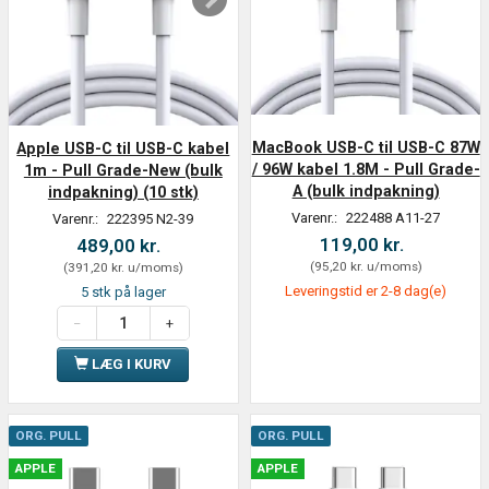
MacBook USB-C til USB-C 87W
Apple USB-C til USB-C kabel
/ 96W kabel 1.8M - Pull Grade-
1m - Pull Grade-New (bulk
A (bulk indpakning)
indpakning) (10 stk)
Varenr.:
222488 A11-27
Varenr.:
222395 N2-39
119,00 kr.
489,00 kr.
(
95,20 kr.
u/moms
)
(
391,20 kr.
u/moms
)
Leveringstid er 2-8 dag(e)
5 stk på lager
LÆG I KURV
ORG. PULL
ORG. PULL
APPLE
APPLE