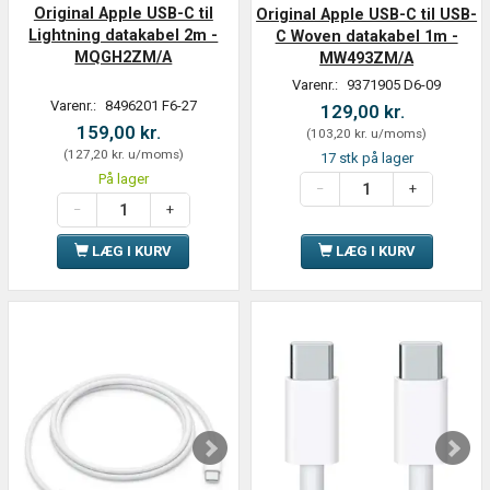
Original Apple USB-C til
Original Apple USB-C til USB-
Lightning datakabel 2m -
C Woven datakabel 1m -
MQGH2ZM/A
MW493ZM/A
Varenr.:
9371905 D6-09
Varenr.:
8496201 F6-27
129,00 kr.
159,00 kr.
(
103,20 kr.
u/moms
)
(
127,20 kr.
u/moms
)
17 stk på lager
På lager
LÆG I KURV
LÆG I KURV