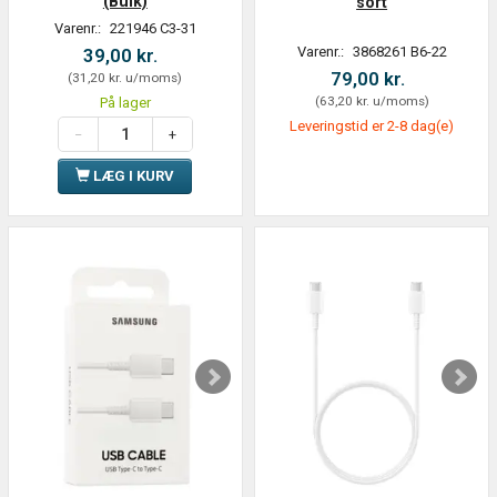
(Bulk)
sort
Varenr.:
221946 C3-31
Varenr.:
3868261 B6-22
39,00 kr.
79,00 kr.
(
31,20 kr.
u/moms
)
(
63,20 kr.
u/moms
)
På lager
Leveringstid er 2-8 dag(e)
LÆG I KURV