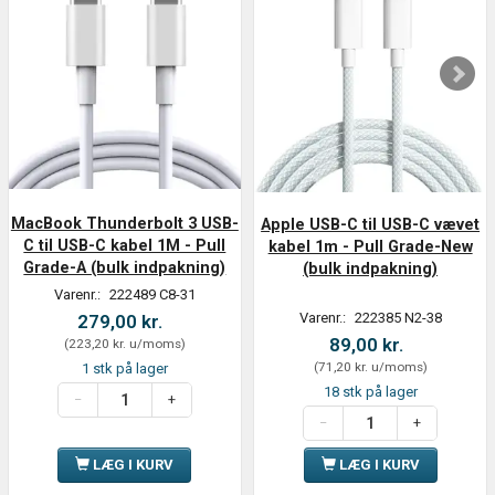
MacBook Thunderbolt 3 USB-
Apple USB-C til USB-C vævet
C til USB-C kabel 1M - Pull
kabel 1m - Pull Grade-New
Grade-A (bulk indpakning)
(bulk indpakning)
Varenr.:
222489 C8-31
Varenr.:
222385 N2-38
279,00 kr.
89,00 kr.
(
223,20 kr.
u/moms
)
(
71,20 kr.
u/moms
)
1 stk på lager
18 stk på lager
LÆG I KURV
LÆG I KURV