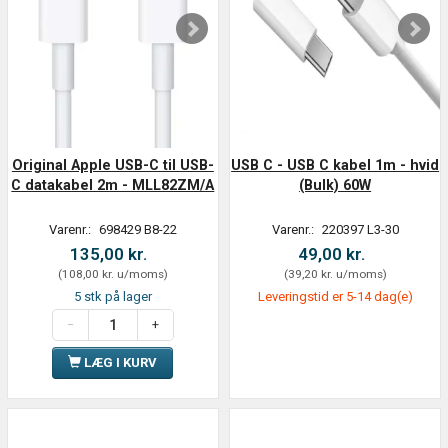
Original Apple USB-C til USB-
USB C - USB C kabel 1m - hvid
C datakabel 2m - MLL82ZM/A
(Bulk) 60W
Varenr.:
698429 B8-22
Varenr.:
220397 L3-30
135,00 kr.
49,00 kr.
(
108,00 kr.
u/moms
)
(
39,20 kr.
u/moms
)
5 stk på lager
Leveringstid er 5-14 dag(e)
LÆG I KURV