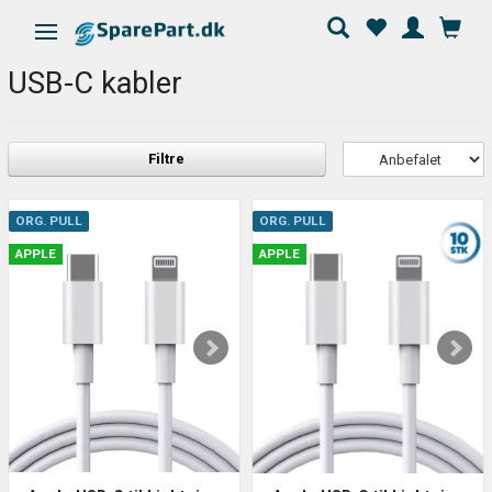
Skifte navigation
USB-C kabler
Filtre
ORG. PULL
ORG. PULL
APPLE
APPLE