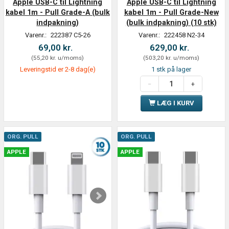
Apple USB-C til Lightning
Apple USB-C til Lightning
kabel 1m - Pull Grade-A (bulk
kabel 1m - Pull Grade-New
indpakning)
(bulk indpakning) (10 stk)
Varenr.:
222387 C5-26
Varenr.:
222458 N2-34
69,00 kr.
629,00 kr.
(
55,20 kr.
u/moms
)
(
503,20 kr.
u/moms
)
Leveringstid er 2-8 dag(e)
1 stk på lager
LÆG I KURV
ORG. PULL
ORG. PULL
APPLE
APPLE