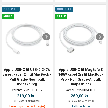
ORG. PULL
ORG. PULL
APPLE
APPLE
Apple USB-C til USB-C 240W
Apple USB-C til MagSafe 3
vævet kabel 2m til MacBook -
140W kabel 2m til MacBook
Pull Grade-New (bulk
Pro - Pull Grade-A (bulk
indpakning)
indpakning)
Varenr.:
222388 C3-12
Varenr.:
222386 C8-18
219,00 kr.
269,00 kr.
(
175,20 kr.
u/moms
)
(
215,20 kr.
u/moms
)
Leveringstid er 2-8 dag(e)
1 stk på lager