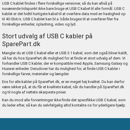
USB C kablet findes i flere forskellige versioner, så du kan altså på
nuværende tidspunkt ikke bare bruge et USB C kabel til alle formål. USB C
kablet er det hidtil hurtigste kabel til at overføre data med en hastighed op
til 40 Gbit/s. USB C kablet kan bl.a. både bruges til at overfører filer fra
forskellige enheder, opladning, video og lyd.
Stort udvalg af USB C kabler på
SparePart.dk
Mangler du et USB C kabel eller et USB 3.1 kabel, som det også bliver kaldt,
så har du hos SparePart.dk mulighed for at finde et stort udvalg af dem. Vi
forhandler USB C kabler, der er kompatible med Apple, Samsung Galaxy og
Huawei enheder. Derudover har du mulighed for, at finde USB C kabler i
forskellige farver, materialer og længder.
Ens for alle kabler på SparePart.dk, er en meget høj kvalitet. Du kan derfor
være sikker på, at du får et kvalitets kabel, når du handler på SparePart.dk
og til nogle af nettets skarpeste priser.
Kan du imod alle forventninger ikke finde det specifikke USB C kabel, som
du leder efter, så kan du selvfølgelig altid kontakte os for yderligere hjælp.