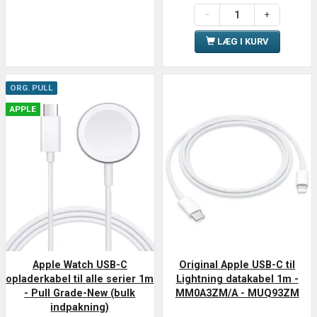
LÆG I KURV
ORG. PULL
APPLE
Apple Watch USB-C
Original Apple USB-C til
opladerkabel til alle serier 1m
Lightning datakabel 1m -
- Pull Grade-New (bulk
MM0A3ZM/A - MUQ93ZM
indpakning)