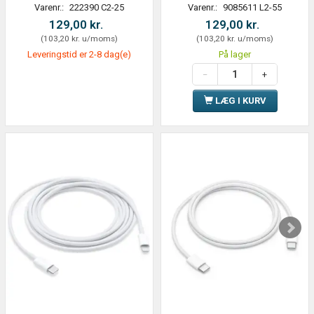
Varenr.:
222390 C2-25
Varenr.:
9085611 L2-55
129,00 kr.
129,00 kr.
(
103,20 kr.
u/moms
)
(
103,20 kr.
u/moms
)
Leveringstid er 2-8 dag(e)
På lager
LÆG I KURV