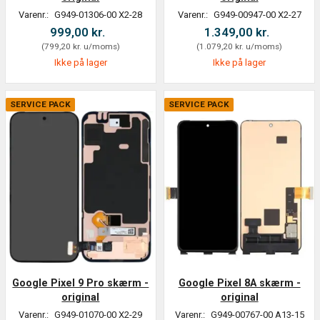
Varenr.:
G949-01306-00 X2-28
Varenr.:
G949-00947-00 X2-27
999,00 kr.
1.349,00 kr.
(
799,20 kr.
u/moms
)
(
1.079,20 kr.
u/moms
)
Ikke på lager
Ikke på lager
SERVICE PACK
SERVICE PACK
Google Pixel 9 Pro skærm -
Google Pixel 8A skærm -
original
original
Varenr.:
G949-01070-00 X2-29
Varenr.:
G949-00767-00 A13-15