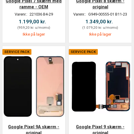
Google Pixel 7 skærm med
Google Pixel 8 skærm -
ramme - OEM
original
Varenr.:
221036 B4-29
Varenr.:
G949-00555-01 B11-23
1.199,00 kr.
1.349,00 kr.
(
959,20 kr.
u/moms
)
(
1.079,20 kr.
u/moms
)
Ikke på lager
Ikke på lager
SERVICE PACK
SERVICE PACK
Google Pixel 9A skærm -
Google Pixel 9 skærm -
original
original