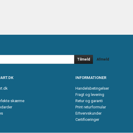
Tilmeld
Afmeld
ART.DK
INFORMATIONER
rt.dk
Handelsbetingelser
Fragt og levering
efekte skærme
Retur og garanti
ndarder
Print returformular
es
Erhvervskunder
Certificeringer