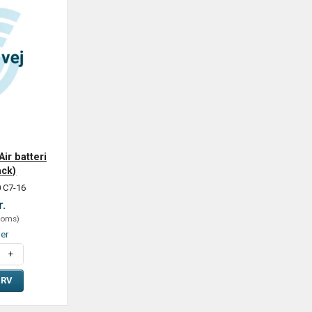
ir batteri
ack)
 C7-16
r.
oms
)
ger
URV