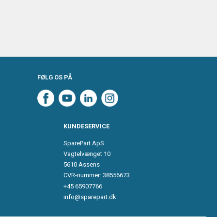
FØLG OS PÅ
KUNDESERVICE
SparePart ApS
Vagtelvænget 10
5610 Assens
CVR-nummer: 38556673
+45 65907766
info@sparepart.dk