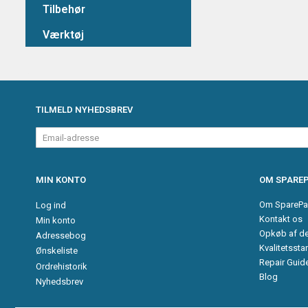
Tilbehør
Værktøj
TILMELD NYHEDSBREV
Email-
adresse
MIN KONTO
OM SPAREP
Om SparePa
Log ind
Kontakt os
Min konto
Opkøb af d
Adressebog
Kvalitetssta
Ønskeliste
Repair Guid
Ordrehistorik
Blog
Nyhedsbrev