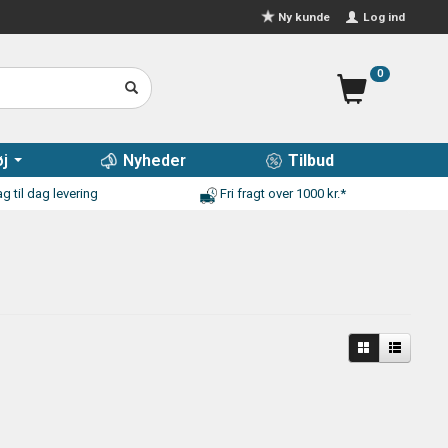
Log ind
Ny kunde
0
j
Nyheder
Tilbud
g til dag levering
Fri fragt over 1000 kr.*