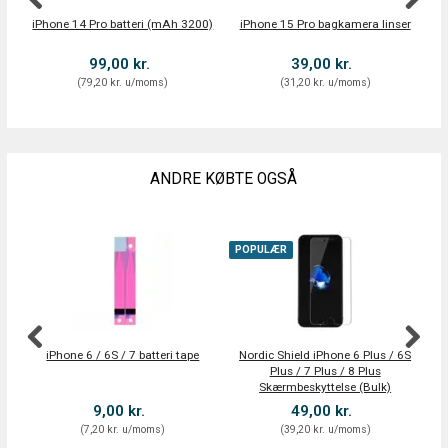
iPhone 14 Pro batteri (mAh 3200)
iPhone 15 Pro bagkamera linser
i
99,00 kr.
39,00 kr.
(
79,20 kr.
u/moms
)
(
31,20 kr.
u/moms
)
ANDRE KØBTE OGSÅ
POPULÆR
iPhone 6 / 6S / 7 batteri tape
Nordic Shield iPhone 6 Plus / 6S
Plus / 7 Plus / 8 Plus
Skærmbeskyttelse (Bulk)
9,00 kr.
49,00 kr.
(
7,20 kr.
u/moms
)
(
39,20 kr.
u/moms
)