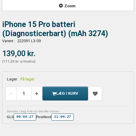
Zoom
iPhone 15 Pro batteri
(Diagnosticerbart) (mAh 3274)
Varenr.:
222091 L3-09
139,00 kr.
(
111,20 kr.
u/moms
)
Lager:
På lager
LÆG I KURV
Sendes i dag hvis du bestiller inden:
09:04:27
11:04:27
GLS
PostNord