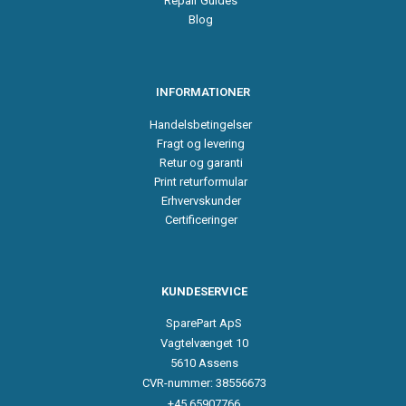
Repair Guides
Blog
INFORMATIONER
Handelsbetingelser
Fragt og levering
Retur og garanti
Print returformular
Erhvervskunder
Certificeringer
KUNDESERVICE
SparePart ApS
Vagtelvænget 10
5610 Assens
CVR-nummer: 38556673
+45 65907766