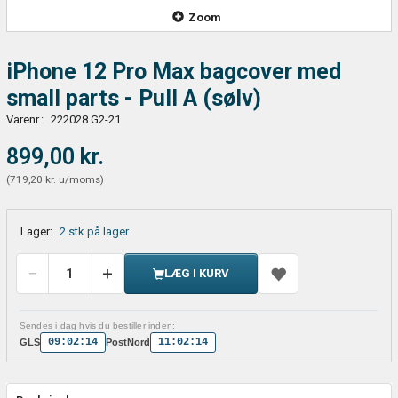
Zoom
iPhone 12 Pro Max bagcover med
small parts - Pull A (sølv)
Varenr.:
222028 G2-21
899,00 kr.
(
719,20 kr.
u/moms
)
Lager:
2 stk på lager
LÆG I KURV
Sendes i dag hvis du bestiller inden:
09:02:14
11:02:14
GLS
PostNord