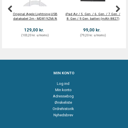
Original Apple Lightning-USB
iPad Air / 5. Gen. / 6. Gen. / 7.Gen. /
datakabel 2m - MD819ZM/A
8. Gen / 9.Gen. batteri (mAh 8827)
129,00 kr.
99,00 kr.
(
103,20 kr.
u/moms
)
(
79,20 kr.
u/moms
)
MIN KONTO
Log ind
Min konto
Adressebog
Ønskeliste
Ordrehistorik
Nyhedsbrev