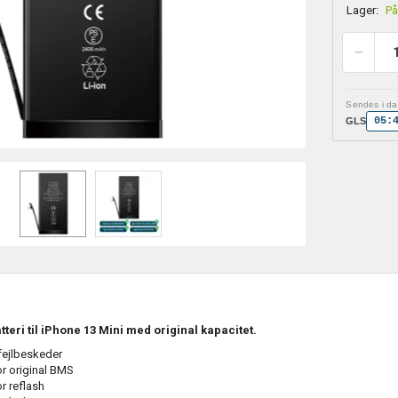
Lager:
På
Sendes i dag
05:
GLS
teri til iPhone 13 Mini med original kapacitet.
fejlbeskeder
r original BMS
r reflash