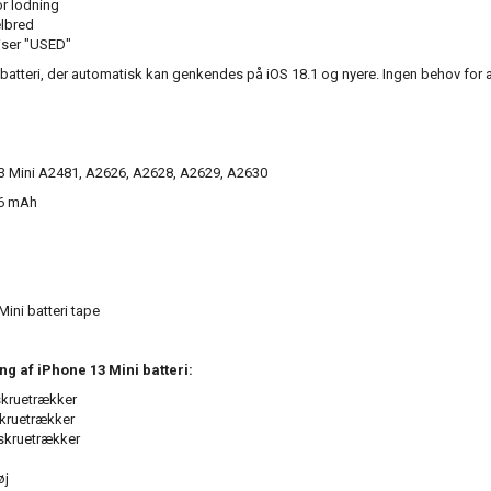
r lodning
elbred
viser "USED"
sbatteri, der automatisk kan genkendes på iOS 18.1 og nyere. Ingen behov for a
3 Mini A2481, A2626, A2628, A2629, A2630
06 mAh
Mini batteri tape
ing af iPhone 13 Mini batteri:
skruetrækker
skruetrækker
 skruetrækker
øj