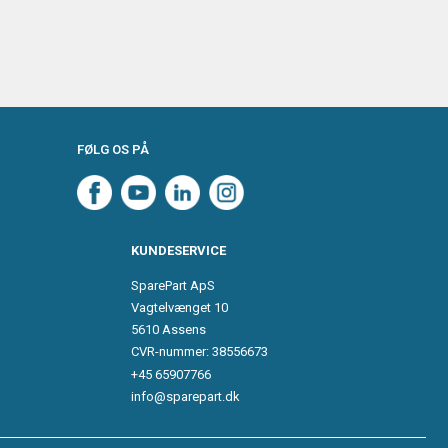
FØLG OS PÅ
KUNDESERVICE
SparePart ApS
Vagtelvænget 10
5610 Assens
CVR-nummer: 38556673
+45 65907766
info@sparepart.dk