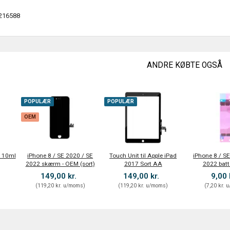
216588
ANDRE KØBTE OGSÅ
POPULÆR
POPULÆR
OEM
 110ml
iPhone 8 / SE 2020 / SE
Touch Unit til Apple iPad
iPhone 8 / S
2022 skærm - OEM (sort)
2017 Sort AA
2022 batt
149,00 kr.
149,00 kr.
9,00 
)
(
119,20 kr.
u/moms
)
(
119,20 kr.
u/moms
)
(
7,20 kr.
u