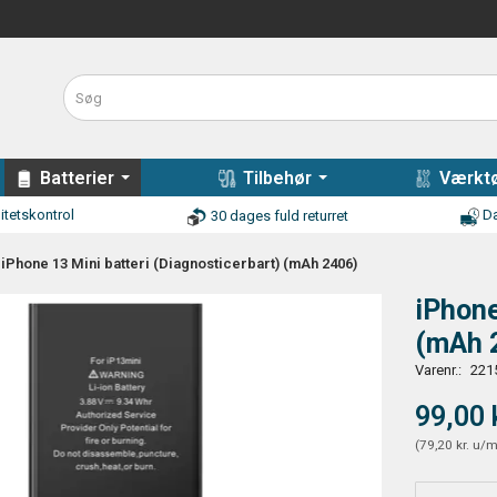
Batterier
Tilbehør
Værktø
itetskontrol
Da
30 dages fuld returret
iPhone 13 Mini batteri (Diagnosticerbart) (mAh 2406)
iPhone
(mAh 
Varenr.:
221
99,00 
(
79,20 kr.
u/