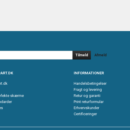
Tilmeld
Afmeld
ART.DK
INFORMATIONER
rt.dk
Handelsbetingelser
Fragt og levering
efekte skærme
Retur og garanti
ndarder
Print returformular
es
Erhvervskunder
Certificeringer