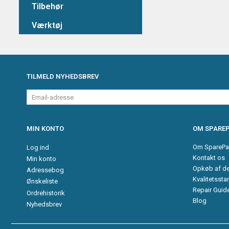
Tilbehør
Værktøj
TILMELD NYHEDSBREV
Email-
adresse
MIN KONTO
OM SPAREP
Om SparePa
Log ind
Kontakt os
Min konto
Opkøb af d
Adressebog
Kvalitetssta
Ønskeliste
Repair Guid
Ordrehistorik
Blog
Nyhedsbrev