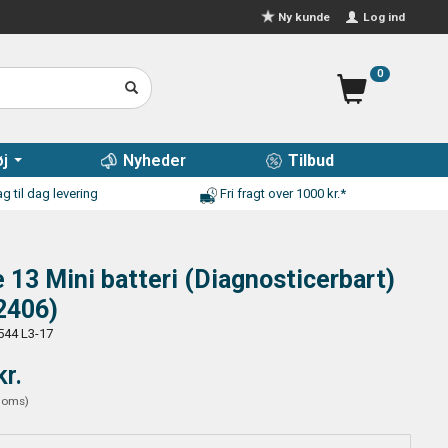
Log ind
Ny kunde
0
j
Nyheder
Tilbud
g til dag levering
Fri fragt over 1000 kr.*
 13 Mini batteri (Diagnosticerbart)
2406)
544 L3-17
kr.
moms
)