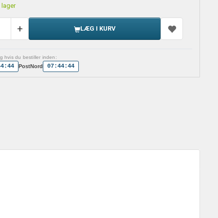
 lager
LÆG I KURV
 hvis du bestiller inden:
44:44
07:44:44
PostNord