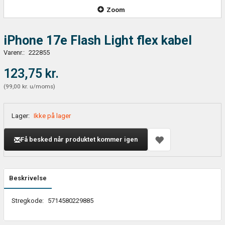
Zoom
iPhone 17e Flash Light flex kabel
Varenr.:
222855
123,75 kr.
(
99,00 kr.
u/moms
)
Lager:
Ikke på lager
Få besked når produktet kommer igen
Beskrivelse
Stregkode:
5714580229885