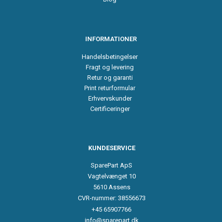
INFORMATIONER
Handelsbetingelser
Fragt og levering
Retur og garanti
Print returformular
Erhvervskunder
Certificeringer
KUNDESERVICE
SparePart ApS
Vagtelvænget 10
5610 Assens
CVR-nummer: 38556673
+45 65907766
info@sparepart.dk