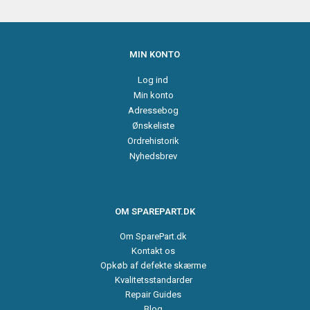
MIN KONTO
Log ind
Min konto
Adressebog
Ønskeliste
Ordrehistorik
Nyhedsbrev
OM SPAREPART.DK
Om SparePart.dk
Kontakt os
Opkøb af defekte skærme
Kvalitetsstandarder
Repair Guides
Blog