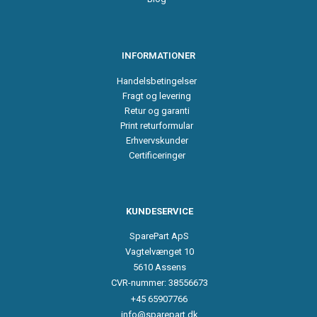
INFORMATIONER
Handelsbetingelser
Fragt og levering
Retur og garanti
Print returformular
Erhvervskunder
Certificeringer
KUNDESERVICE
SparePart ApS
Vagtelvænget 10
5610 Assens
CVR-nummer: 38556673
+45 65907766
info@sparepart.dk