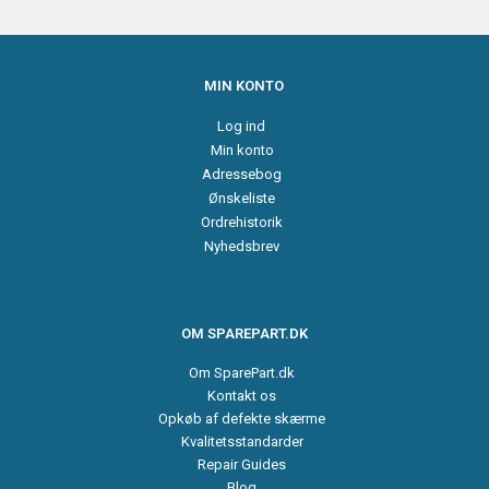
MIN KONTO
Log ind
Min konto
Adressebog
Ønskeliste
Ordrehistorik
Nyhedsbrev
OM SPAREPART.DK
Om SparePart.dk
Kontakt os
Opkøb af defekte skærme
Kvalitetsstandarder
Repair Guides
Blog