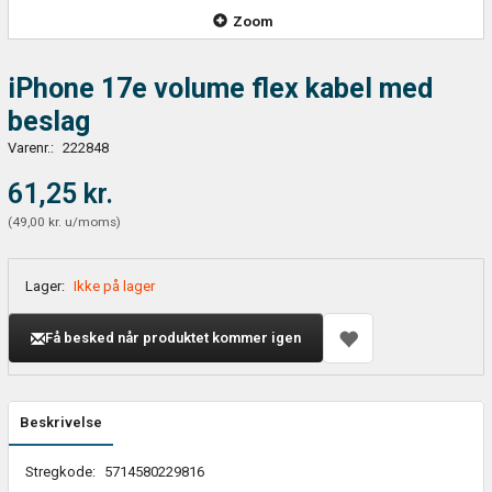
Zoom
iPhone 17e volume flex kabel med
beslag
Varenr.:
222848
61,25 kr.
(
49,00 kr.
u/moms
)
Lager:
Ikke på lager
Få besked når produktet kommer igen
Beskrivelse
Stregkode:
5714580229816