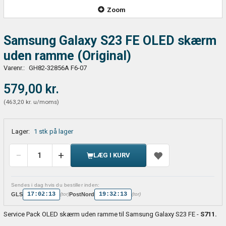
Zoom
Samsung Galaxy S23 FE OLED skærm
uden ramme (Original)
Varenr.:
GH82-32856A F6-07
579,00 kr.
(
463,20 kr.
u/moms
)
Lager:
1 stk på lager
LÆG I KURV
Sendes i dag hvis du bestiller inden:
17:02:13
19:32:13
GLS
PostNord
(tor)
(tor)
Service Pack OLED skærm uden ramme til Samsung Galaxy S23 FE -
S711.