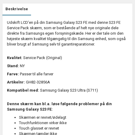
Beskrivelse
Udskift LCD'en på din Samsung Galaxy S23 FE med denne S23 FE
Service Pack skærm, som er bestående af helt nye originale dele
direkte fra Samsungs egen forsyningskæde. Her er der tale om den
højeste skærm kvalitet tilgængelig til din Samsung enhed, som også
bliver brugt af Samsung selv til garantireparationer.
Kvalitet:
Service Pack (Original)
Stand:
NY
Farve:
Passer til alle farver
Artikelnr:
GH82-32856A
Kompatibel med:
Samsung Galaxy S23 Ultra (S711)
Denne skærm kan bl.a. løse følgende problemer på din
Samsung Galaxy S23 FE:
Skærmen er revnet/ødelagt
Touchfunktionen virker ikke
Touch glasset er revnet
Skærmen tænder ikke