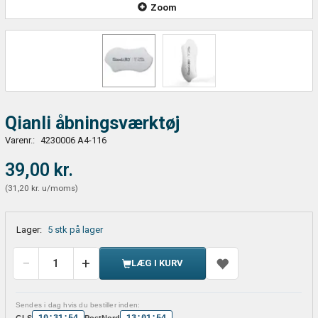
Zoom
Qianli åbningsværktøj
Varenr.:
4230006 A4-116
39,00 kr.
(
31,20 kr.
u/moms
)
Lager:
5 stk på lager
LÆG I KURV
Sendes i dag hvis du bestiller inden:
10:31:54
13:01:54
GLS
PostNord