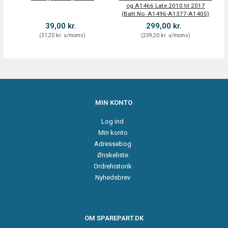
og A1466 Late 2010 til 2017
(Batt.No. A1496-A1377-A1405)
39,00 kr.
299,00 kr.
(
31,20 kr.
u/moms
)
(
239,20 kr.
u/moms
)
MIN KONTO
Log ind
Min konto
Adressebog
Ønskeliste
Ordrehistorik
Nyhedsbrev
OM SPAREPART.DK