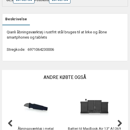
Beskrivelse
Qianli åbningsværktøj i rustfrit stål bruges til at lirke og åbne
smartphones og tablets
Stregkode:
6971064230006
ANDRE KØBTE OGSÅ
P
Åbningsværktøj i metal
Batteri til MacBook Air 13" A1369
Ba