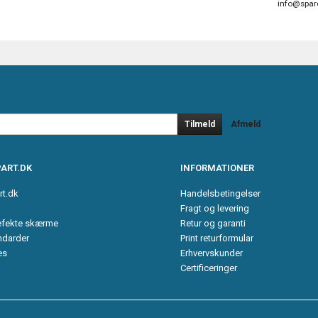
info@spar
Tilmeld
Afmeld
ART.DK
INFORMATIONER
rt.dk
Handelsbetingelser
Fragt og levering
efekte skærme
Retur og garanti
ndarder
Print returformular
es
Erhvervskunder
Certificeringer