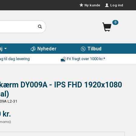
Log ind
Ny kunde
0
j
Nyheder
Tilbud
g til dag levering
Fri fragt over 1000 kr.*
skærm DY009A - IPS FHD 1920x1080
al)
09A L2-31
 kr.
moms
)