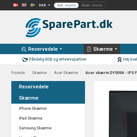
DKK
Reservedele
Skærme
Pålidelig B2B og erhvervspartner
Høj kval
Forside
Skærme
Acer Skærme
Acer skærm DY009A - IPS F
Reservedele
Skærme
iPhone Skærme
iPad Skærme
Samsung Skærme