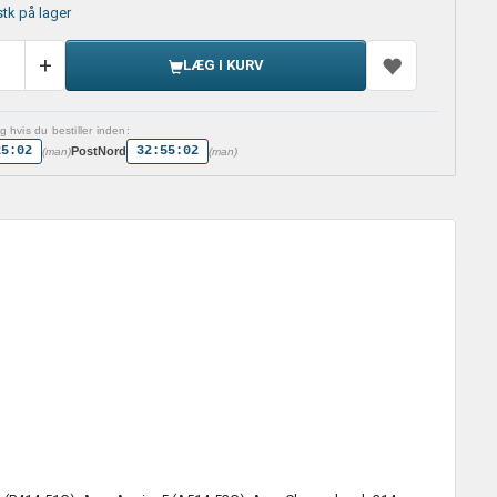
stk på lager
LÆG I KURV
 hvis du bestiller inden:
25:01
32:55:01
PostNord
(man)
(man)