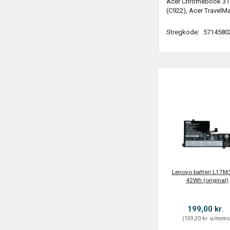
Acer Chromebook 314 
(C922), Acer TravelMa
Stregkode:
5714580
Lenovo batteri L17
42Wh (original)
199,00 kr.
(
159,20 kr.
u/mom