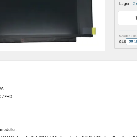
Lager:
2 
Sendes i dag
30:
GLS
9A
0 / FHD
modeller: