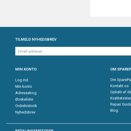
TILMELD NYHEDSBREV
Email-
adresse
MIN KONTO
OM SPAREP
Om SparePa
Log ind
Kontakt os
Min konto
Opkøb af d
Adressebog
Kvalitetssta
Ønskeliste
Repair Guid
Ordrehistorik
Blog
Nyhedsbrev
BETALINGSMETODER