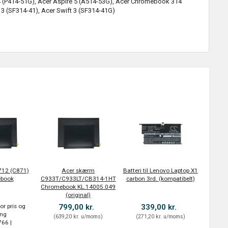
P4 (P414-51G), Acer Aspire 5 (A514-53G), Acer Chromebook 314
t 3 (SF314-41), Acer Swift 3 (SF314-41G)
712 (C871)
Acer skærm
Batteri til Lenovo Laptop X1
book
C933T/C933LT/CB314-1HT
carbon 3rd. (kompatibelt)
Chromebook KL.14005.049
(original)
or pris og
799,00 kr.
339,00 kr.
ing
(
639,20 kr.
u/moms
)
(
271,20 kr.
u/moms
)
66 |