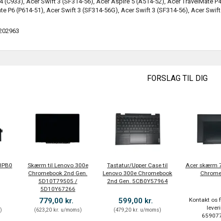
(C933), Acer Swift 3 (SF314-56), Acer Aspire 5 (A514-52), Acer TravelMate 
te P6 (P614-51), Acer Swift 3 (SF314-56G), Acer Swift 3 (SF314-56), Acer Swif
202963
FORSLAG TIL DIG
M3PB0
Skærm til Lenovo 300e
Tastatur/Upper Case til
Acer skærm 
Chromebook 2nd Gen.
Lenovo 300e Chromebook
Chrome
5D10T79505 /
2nd Gen. 5CB0Y57964
5D10Y67266
779,00 kr.
599,00 kr.
Kontakt os f
lever
s
)
(
623,20 kr.
u/moms
)
(
479,20 kr.
u/moms
)
659077