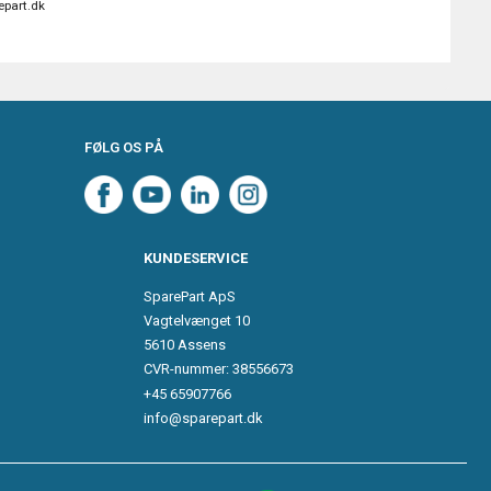
epart.dk
FØLG OS PÅ
KUNDESERVICE
SparePart ApS
Vagtelvænget 10
5610 Assens
CVR-nummer: 38556673
+45 65907766
info@sparepart.dk