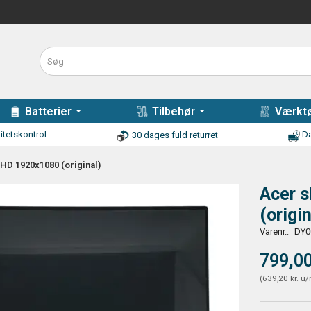
Batterier
Tilbehør
Værktø
itetskontrol
Da
30 dages fuld returret
HD 1920x1080 (original)
Acer 
(origin
Varenr.:
DY0
799,00
(
639,20 kr.
u/