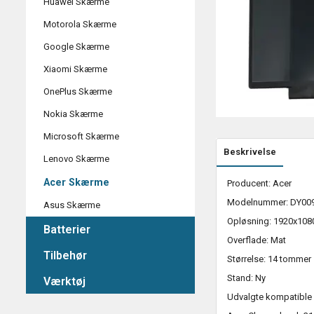
Huawei Skærme
Motorola Skærme
Google Skærme
Xiaomi Skærme
OnePlus Skærme
Nokia Skærme
Microsoft Skærme
Beskrivelse
Lenovo Skærme
Acer Skærme
Producent: Acer
Modelnummer: DY00
Asus Skærme
Opløsning: 1920x108
Batterier
Overflade: Mat
Tilbehør
Størrelse: 14 tommer
Stand: Ny
Værktøj
Udvalgte kompatible 