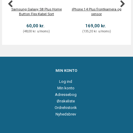
Samsung Galaxy S8 Plus Home
iPhone 14 Plus frontkamera og
Button Flex-Kabel Sort
sensor
60,00 kr.
169,00 kr.
(
48,00 kr.
u/moms
)
(
135,20 kr.
u/moms
)
MIN KONTO
Log ind
Min konto
Adressebog
Ønskeliste
Ordrehistorik
Nyhedsbrev