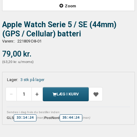
Zoom
Apple Watch Serie 5 / SE (44mm)
(GPS / Cellular) batteri
Varenr.:
221809 D8-01
79,00 kr.
(
63,20 kr.
u/moms
)
Lager:
3 stk på lager
LÆG I KURV
Sendes i dag hvis du bestiller inden:
33:14:24
35:44:24
GLS
PostNord
(man)
(man)