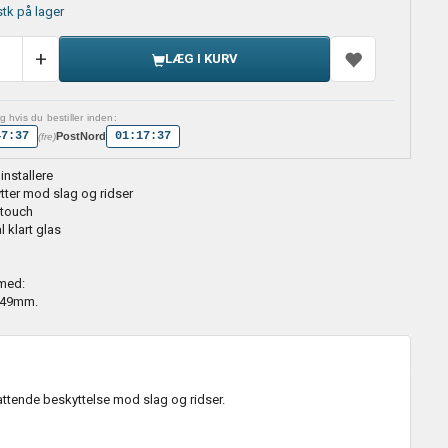
stk på lager
LÆG I KURV
 hvis du bestiller inden:
47:36
01:17:36
PostNord
(fre)
 installere
tter mod slag og ridser
touch
l klart glas
med:
a 49mm.
ttende beskyttelse mod slag og ridser.