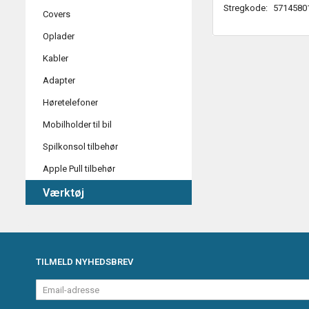
Stregkode:
5714580
Covers
Oplader
Kabler
Adapter
Høretelefoner
Mobilholder til bil
Spilkonsol tilbehør
Apple Pull tilbehør
Værktøj
TILMELD NYHEDSBREV
Email-
adresse