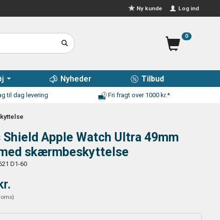
Log ind
Ny kunde
0
j
Nyheder
Tilbud
g til dag levering
Fri fragt over 1000 kr.*
kyttelse
 Shield Apple Watch Ultra 49mm
 med skærmbeskyttelse
621 D1-60
kr.
moms
)