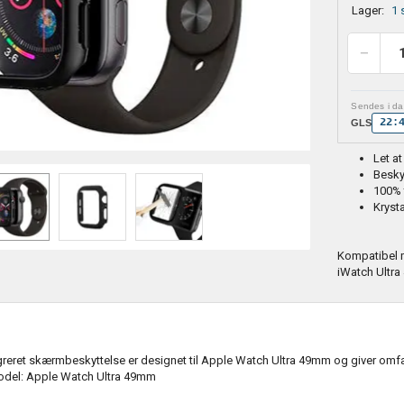
Lager:
1 
Sendes i dag
22:
GLS
Let at
Besky
100% 
Krysta
Kompatibel 
iWatch Ultr
greret skærmbeskyttelse er designet til Apple Watch Ultra 49mm og giver omfa
del: Apple Watch Ultra 49mm