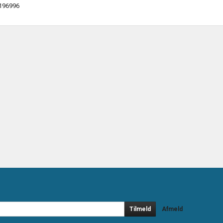
196996
Tilmeld
Afmeld