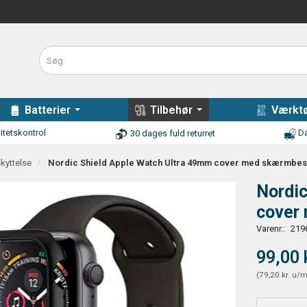
Batterier
Tilbehør
Værktø
itetskontrol
Da
30 dages fuld returret
yttelse
Nordic Shield Apple Watch Ultra 49mm cover med skærmbes
Nordic
cover
Varenr.:
219
99,00 
(
79,20 kr.
u/