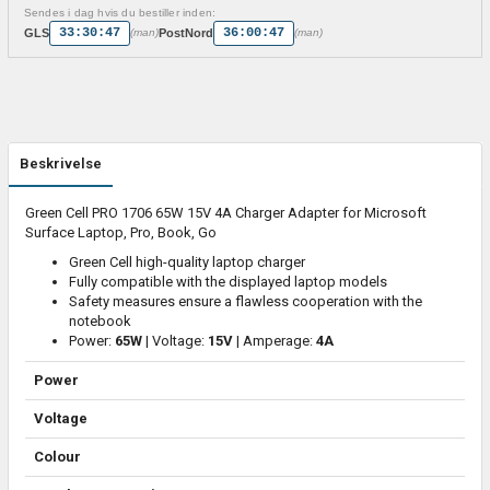
Sendes i dag hvis du bestiller inden:
33:30:47
36:00:47
GLS
PostNord
(man)
(man)
Beskrivelse
Green Cell PRO 1706 65W 15V 4A Charger Adapter for Microsoft
Surface Laptop, Pro, Book, Go
Green Cell high-quality laptop charger
Fully compatible with the displayed laptop models
Safety measures ensure a flawless cooperation with the
notebook
Power:
65W
| Voltage:
15V
| Amperage:
4A
Power
Voltage
Colour