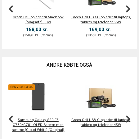
Green Cell oplader til MacBook
Green Cell USB-C oplader til laptops,
Gr
(Magsafe) 60W
tablets og telefoner 65W
188,00 kr.
169,00 kr.
(
150,40 kr.
u/moms
)
(
135,20 kr.
u/moms
)
ANDRE KØBTE OGSÅ
SERVICE PACK
Samsung Galaxy S20 FE
Green Cell USB-C oplader til laptops,
Sa
G780/G781 OLED Skærm med
tablets og telefoner 45W
ramme (Cloud White) (Original)