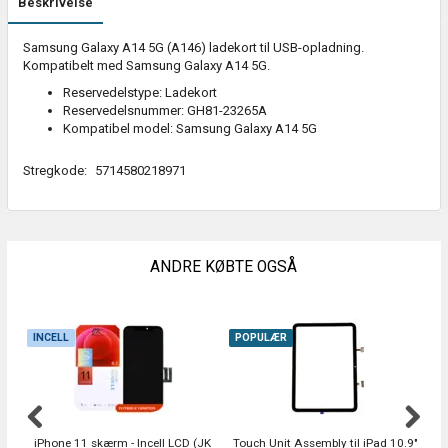
Beskrivelse
Samsung Galaxy A14 5G (A146) ladekort til USB-opladning.
Kompatibelt med Samsung Galaxy A14 5G.
Reservedelstype: Ladekort
Reservedelsnummer: GH81-23265A
Kompatibel model: Samsung Galaxy A14 5G
Stregkode:
5714580218971
ANDRE KØBTE OGSÅ
INCELL
POPULÆR
iPhone 11 skærm - Incell LCD (JK
Touch Unit Assembly til iPad 10.9"
N