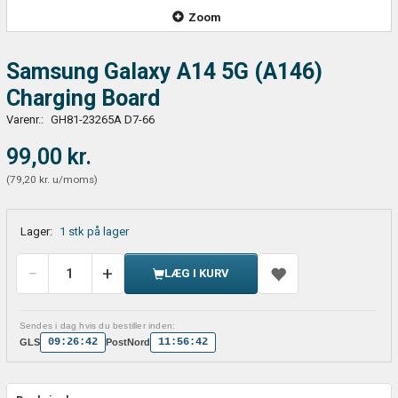
Zoom
Samsung Galaxy A14 5G (A146)
Charging Board
Varenr.:
GH81-23265A D7-66
99,00 kr.
(
79,20 kr.
u/moms
)
Lager:
1 stk på lager
LÆG I KURV
Sendes i dag hvis du bestiller inden:
09:26:42
11:56:42
GLS
PostNord