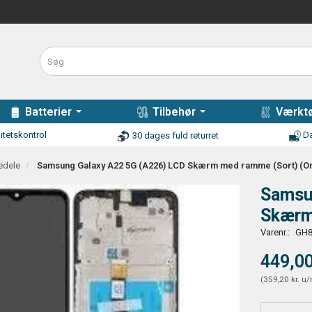
Batterier
Tilbehør
Værktø
itetskontrol
Da
30 dages fuld returret
edele
Samsung Galaxy A22 5G (A226) LCD Skærm med ramme (Sort) (Or
Samsu
Skærm
Varenr.:
GH8
449,00
(
359,20 kr.
u/