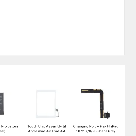
 Pro batteri
Touch Unit Assembly til
Charging Port + Flex til iPad
nal)
Apple iPad Air Hvid AA
10.2" 7/8/9 - Space Grey