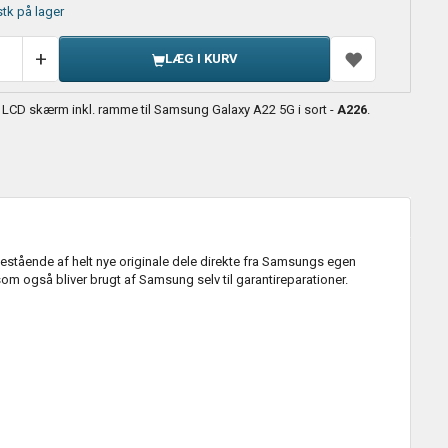
stk på lager
LÆG I KURV
 LCD skærm inkl. ramme til Samsung Galaxy A22 5G i sort -
A226
.
ående af helt nye originale dele direkte fra Samsungs egen
om også bliver brugt af Samsung selv til garantireparationer.