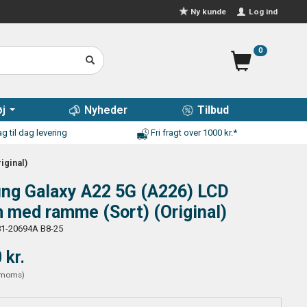
Log ind
Ny kunde
0
j
Nyheder
Tilbud
g til dag levering
Fri fragt over 1000 kr.*
iginal)
ng Galaxy A22 5G (A226) LCD
 med ramme (Sort) (Original)
1-20694A B8-25
 kr.
moms
)