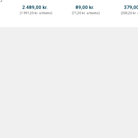
7)
2.489,00 kr.
89,00 kr.
379,00
)
(
1.991,20 kr.
u/moms
)
(
71,20 kr.
u/moms
)
(
303,20 kr.