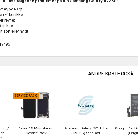
.a. løse følgende problemer på din Samsung Galaxy A22 5G:
vnet/ødelagt
n virker ikke
er revnet
er ikke
t sort eller hvidt
194961
ANDRE KØBTE OGSÅ
SERVICE PACK
Gen. /
iPhone 13 Mini skærm -
Samsung Galaxy S21 Ultra
Google Pixel 6
Gen.
Service Pack
(G998B) tape sæt
(Origi