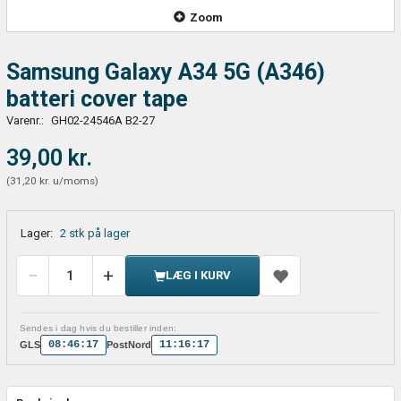
Zoom
Samsung Galaxy A34 5G (A346)
batteri cover tape
Varenr.:
GH02-24546A B2-27
39,00 kr.
(
31,20 kr.
u/moms
)
Lager:
2 stk på lager
LÆG I KURV
Sendes i dag hvis du bestiller inden:
08:46:17
11:16:17
GLS
PostNord