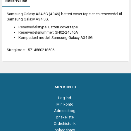
Beskrivelse
Samsung Galaxy A34 5G (A346) batteri cover tape er en reservedel til
Samsung Galaxy A34 5G.
Reservedelstype: Batteri cover tape
Reservedelsnummer: GH02-24546A
Kompatibel model: Samsung Galaxy A34 5G
Stregkode:
5714580218506
MIN KONTO
Log ind
Min konto
Adressebog
Ønskeliste
Ordrehistorik
Nyhedsbrev