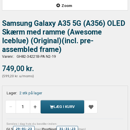
Zoom
Samsung Galaxy A35 5G (A356) OLED
Skærm med ramme (Awesome
Iceblue) (Original)(incl. pre-
assembled frame)
Varenr.:
GH82-34221B-PA N2-19
749,00 kr.
(
599,20 kr.
u/moms
)
Lager:
2 stk på lager
LÆG I KURV
Sendes i dag hvis du bestiller inden:
29:01:23
31:31:23
GLS
PostNord
(man)
(man)