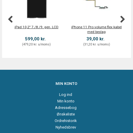
iPad 10,2" 7./8./9. gen. LCD
iPhone 11 Pro volume flex kabel
Hø
med beslag
599,00 kr.
39,00 kr.
(
479,20 kr.
u/moms
)
(
31,20 kr.
u/moms
)
MIN KONTO
Log ind
Min konto
Adressebog
Ønskeliste
Ordrehistorik
Nyhedsbrev