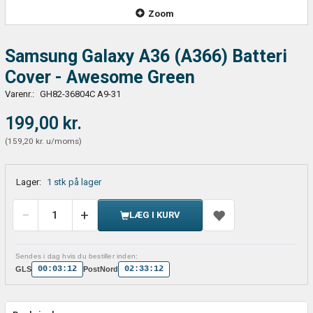
Zoom
Samsung Galaxy A36 (A366) Batteri
Cover - Awesome Green
Varenr.:
GH82-36804C A9-31
199,00 kr.
(
159,20 kr.
u/moms
)
Lager:
1 stk på lager
LÆG I KURV
Sendes i dag hvis du bestiller inden:
00:03:12
02:33:12
GLS
PostNord