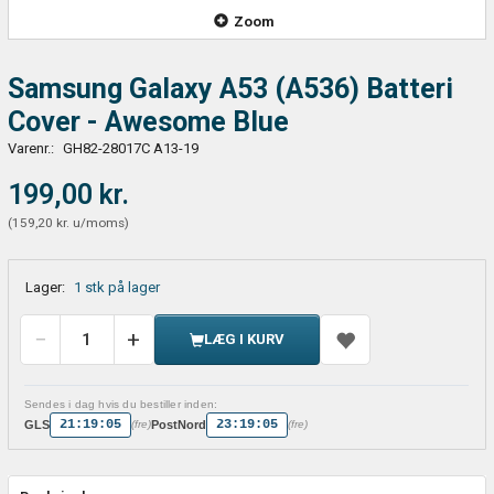
Zoom
Samsung Galaxy A53 (A536) Batteri
Cover - Awesome Blue
Varenr.:
GH82-28017C A13-19
199,00 kr.
(
159,20 kr.
u/moms
)
Lager:
1 stk på lager
LÆG I KURV
Sendes i dag hvis du bestiller inden:
21:19:05
23:19:05
GLS
PostNord
(fre)
(fre)