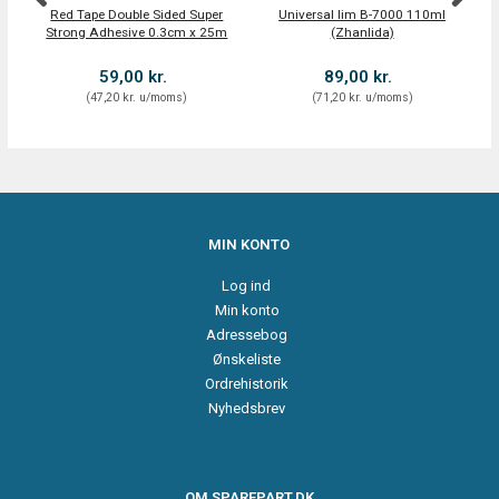
Red Tape Double Sided Super
Universal lim B-7000 110ml
A
Strong Adhesive 0.3cm x 25m
(Zhanlida)
59,00 kr.
89,00 kr.
(
47,20 kr.
u/moms
)
(
71,20 kr.
u/moms
)
MIN KONTO
Log ind
Min konto
Adressebog
Ønskeliste
Ordrehistorik
Nyhedsbrev
OM SPAREPART.DK