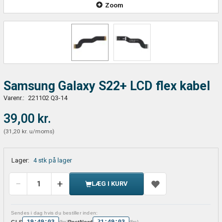
Zoom
Samsung Galaxy S22+ LCD flex kabel
Varenr.:
221102 Q3-14
39,00 kr.
(
31,20 kr.
u/moms
)
Lager:
4 stk på lager
LÆG I KURV
Sendes i dag hvis du bestiller inden:
19:49:03
21:49:03
GLS
PostNord
(fre)
(fre)