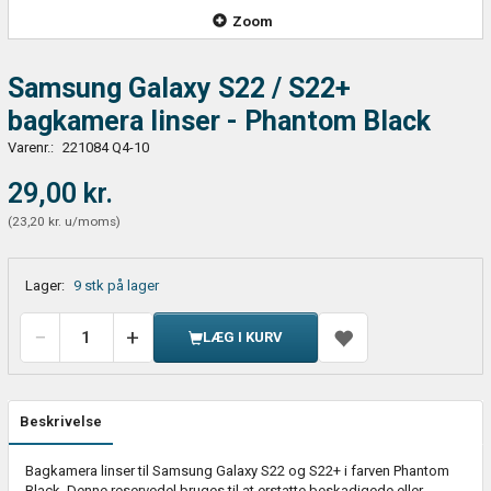
Zoom
Samsung Galaxy S22 / S22+
bagkamera linser - Phantom Black
Varenr.:
221084 Q4-10
29,00 kr.
(
23,20 kr.
u/moms
)
Lager:
9 stk på lager
LÆG I KURV
Beskrivelse
Bagkamera linser til Samsung Galaxy S22 og S22+ i farven Phantom
Black. Denne reservedel bruges til at erstatte beskadigede eller