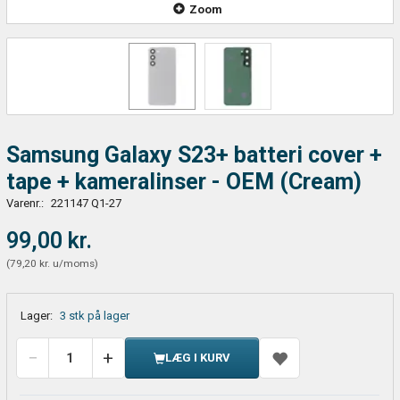
Zoom
Samsung Galaxy S23+ batteri cover +
tape + kameralinser - OEM (Cream)
Varenr.:
221147 Q1-27
99,00 kr.
(
79,20 kr.
u/moms
)
Lager:
3 stk på lager
LÆG I KURV