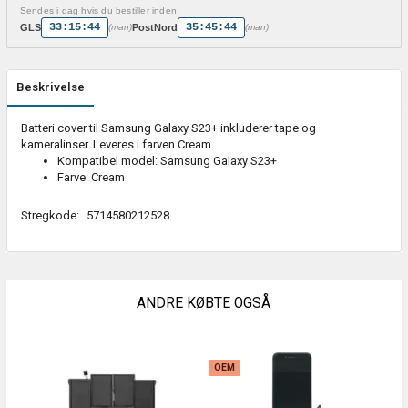
Sendes i dag hvis du bestiller inden:
33:15:44
35:45:44
GLS
PostNord
(man)
(man)
Beskrivelse
Batteri cover til Samsung Galaxy S23+ inkluderer tape og
kameralinser. Leveres i farven Cream.
Kompatibel model: Samsung Galaxy S23+
Farve: Cream
Stregkode:
5714580212528
ANDRE KØBTE OGSÅ
OEM