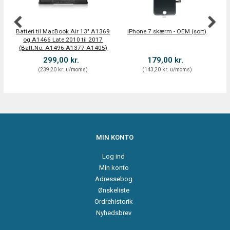
Batteri til MacBook Air 13" A1369
iPhone 7 skærm - OEM (sort)
Po
og A1466 Late 2010 til 2017
(Batt.No. A1496-A1377-A1405)
299,00 kr.
179,00 kr.
(
239,20 kr.
u/moms
)
(
143,20 kr.
u/moms
)
MIN KONTO
Log ind
Min konto
Adressebog
Ønskeliste
Ordrehistorik
Nyhedsbrev