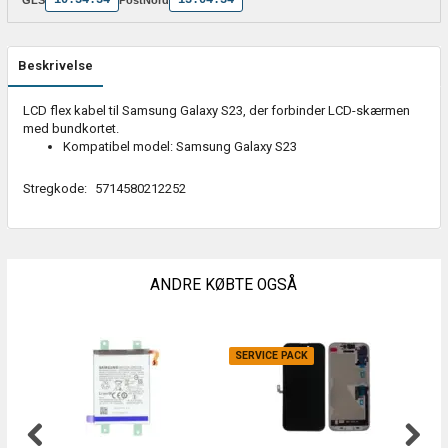
Beskrivelse
LCD flex kabel til Samsung Galaxy S23, der forbinder LCD-skærmen
med bundkortet.
Kompatibel model: Samsung Galaxy S23
Stregkode:
5714580212252
ANDRE KØBTE OGSÅ
SERVICE PACK
O