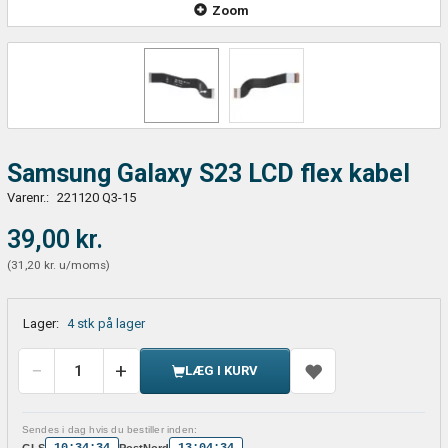
Zoom
Samsung Galaxy S23 LCD flex kabel
Varenr.:
221120 Q3-15
39,00 kr.
(
31,20 kr.
u/moms
)
Lager:
4 stk på lager
LÆG I KURV
Sendes i dag hvis du bestiller inden:
10:34:34
13:04:34
GLS
PostNord