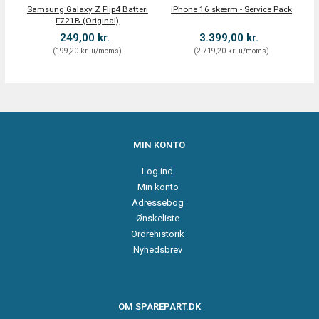
Samsung Galaxy Z Flip4 Batteri
iPhone 16 skærm - Service Pack
i
F721B (Original)
249,00 kr.
3.399,00 kr.
(
199,20 kr.
u/moms
)
(
2.719,20 kr.
u/moms
)
MIN KONTO
Log ind
Min konto
Adressebog
Ønskeliste
Ordrehistorik
Nyhedsbrev
OM SPAREPART.DK