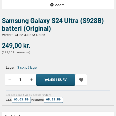
Zoom
Samsung Galaxy S24 Ultra (S928B)
batteri (Original)
Varenr.:
GH82-33387A D8-85
249,00 kr.
(
199,20 kr.
u/moms
)
Lager:
3 stk på lager
LÆG I KURV
Sendes i dag hvis du bestiller inden:
03:03:59
05:33:59
GLS
PostNord