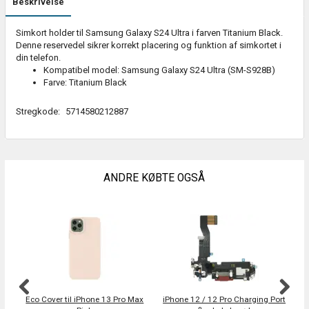
Beskrivelse
Simkort holder til Samsung Galaxy S24 Ultra i farven Titanium Black.
Denne reservedel sikrer korrekt placering og funktion af simkortet i
din telefon.
Kompatibel model: Samsung Galaxy S24 Ultra (SM-S928B)
Farve: Titanium Black
Stregkode:
5714580212887
ANDRE KØBTE OGSÅ
Eco Cover til iPhone 13 Pro Max
iPhone 12 / 12 Pro Charging Port
i