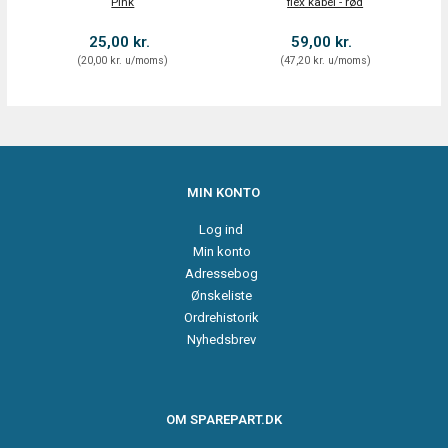
Pink
flex kabel - rød
25,00 kr.
59,00 kr.
(
20,00 kr.
u/moms
)
(
47,20 kr.
u/moms
)
MIN KONTO
Log ind
Min konto
Adressebog
Ønskeliste
Ordrehistorik
Nyhedsbrev
OM SPAREPART.DK