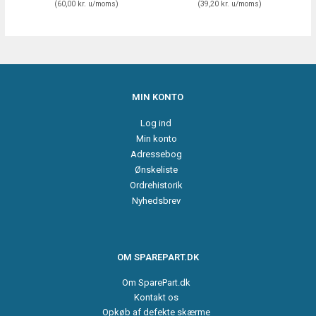
(
60,00 kr.
u/moms
)
(
39,20 kr.
u/moms
)
MIN KONTO
Log ind
Min konto
Adressebog
Ønskeliste
Ordrehistorik
Nyhedsbrev
OM SPAREPART.DK
Om SparePart.dk
Kontakt os
Opkøb af defekte skærme