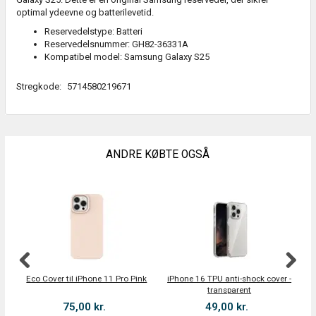
optimal ydeevne og batterilevetid.
Reservedelstype: Batteri
Reservedelsnummer: GH82-36331A
Kompatibel model: Samsung Galaxy S25
Stregkode:
5714580219671
ANDRE KØBTE OGSÅ
Eco Cover til iPhone 11 Pro Pink
iPhone 16 TPU anti-shock cover -
Jo
transparent
x 
75,00 kr.
49,00 kr.