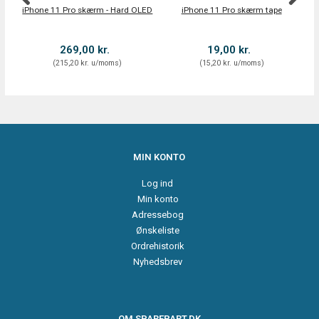
iPhone 11 Pro skærm - Hard OLED
iPhone 11 Pro skærm tape
S
O
269,00 kr.
19,00 kr.
(
215,20 kr.
u/moms
)
(
15,20 kr.
u/moms
)
MIN KONTO
Log ind
Min konto
Adressebog
Ønskeliste
Ordrehistorik
Nyhedsbrev
OM SPAREPART.DK