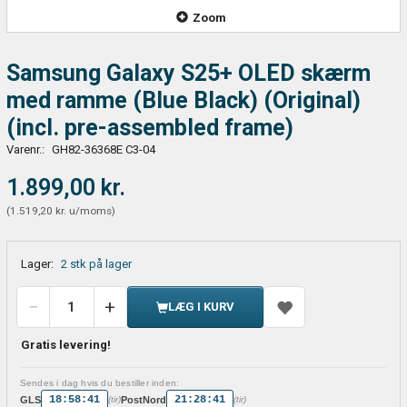
Zoom
Samsung Galaxy S25+ OLED skærm
med ramme (Blue Black) (Original)
(incl. pre-assembled frame)
Varenr.:
GH82-36368E C3-04
1.899,00 kr.
(
1.519,20 kr.
u/moms
)
Lager:
2 stk på lager
LÆG I KURV
Gratis levering!
Sendes i dag hvis du bestiller inden:
18:58:41
21:28:41
GLS
PostNord
(tir)
(tir)