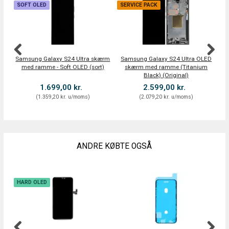
SOFT OLED
SERVICE PACK
S
Samsung Galaxy S24 Ultra skærm
Samsung Galaxy S24 Ultra OLED
S
med ramme - Soft OLED (sort)
skærm med ramme (Titanium
Black) (Original)
1.699,00 kr.
2.599,00 kr.
(
1.359,20 kr.
u/moms
)
(
2.079,20 kr.
u/moms
)
ANDRE KØBTE OGSÅ
HARD OLED
S