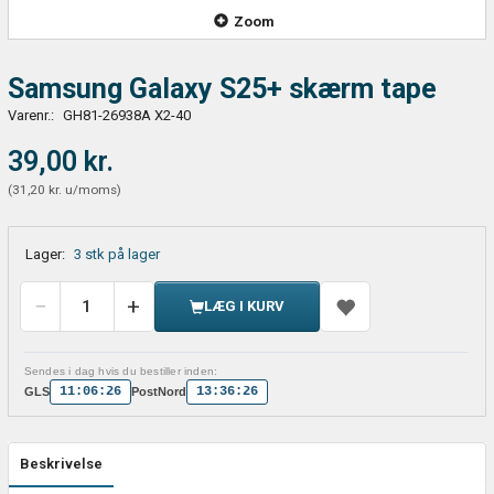
Zoom
Samsung Galaxy S25+ skærm tape
Varenr.:
GH81-26938A X2-40
39,00 kr.
(
31,20 kr.
u/moms
)
Lager:
3 stk på lager
LÆG I KURV
Sendes i dag hvis du bestiller inden:
11:06:26
13:36:26
GLS
PostNord
Beskrivelse