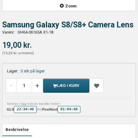
Zoom
Samsung Galaxy S8/S8+ Camera Lens
Varenr.:
GH64-06165A X1-18
19,00 kr.
(
15,20 kr.
u/moms
)
Lager:
3 stk på lager
LÆG I KURV
Sendes i dag hvis du bestiller inden:
22:34:46
01:04:46
GLS
PostNord
(fre)
Beskrivelse